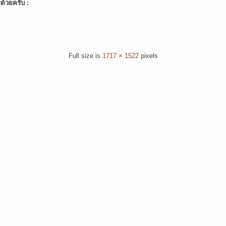
์ด้วยครับ :
Full size is
1717 × 1522
pixels
หน้าแรก
|
บทความน่ารู้
|
ติดต่อเรา
|
Site Map
Copyright © 2026. All Rights Reserved.