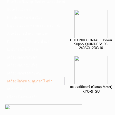
F. เครื่องเชื่อม ชุดตัดก๊าซ และอุปกรณ์
G. เครื่องมือช่าง
H. อุปกรณ์ตัด ขัด เจียร
I. อุปกรณ์เจาะ ดอกสว่าน ต๊าป กลึง
J. เครื่องมือทำความสะอาด
PHEONIX CONTACT Power
K. กาว ซิลลิโคน เทป น้ำยา
Supply QUINT-PS/100-
240AC/12DC/10
L. อุปกรณ์ไฮโดรลิค
เครื่องมือการเกษตร
เครื่องมือช่างยนต์-อู่
เครื่องมือวัดเฉพาะทาง
เครื่องมือวัดและอุปกรณ์ไฟฟ้า
แคลมป์มิเตอร์ (Clamp Meter)
อุปกรณ์เสริม
KYORITSU
บริการรับเจาะคอริ่ง