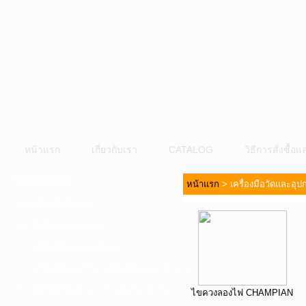
หน้าแรก
เกี่ยวกับเรา
CATALOG
วิธีการสั่งซื้
หมวดหมู่สินค้า
หน้าแรก
>
เครื่องมือวัดและอุ
A. เครื่องมือไฟฟ้า
B. ปั๊มน้ำและอุปกรณ์
C. เครื่องมือลมและปั๊มลม
D. เครื่องมือก่อสร้าง-เครื่องมืออุตสาหกรรม
E. อุปกรณ์ขนย้าย รอก แม่แรง ลูกล้อ
ไขควงลองไฟ CHAMPIAN