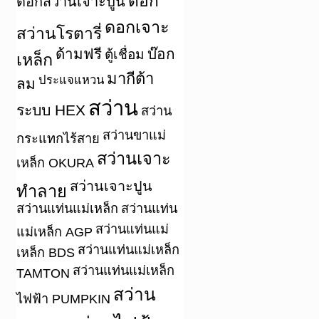
ดอก
ดอกสว่านเจาะปูน
ดอกเจาะ
สว่านโรตารี่
ด้ามฟรี
บ๊อก
ตู้เชื่อม
เหล็ก
มากีต้า
ประแจแหวน
ลม
สว่าน
ระบบ HEX
สว่าน
สว่านขาแม่
กระแทกไร้สาย
สว่านเจาะ
เหล็ก OKURA
สว่านเจาะปูน
ทำลาย
สว่านแท่นแม่เหล็ก
สว่านแท่น
สว่านแท่นแม่
แม่เหล็ก AGP
สว่านแท่นแม่เหล็ก
เหล็ก BDS
สว่านแท่นแม่เหล็ก
TAMTON
สว่าน
ไฟฟ้า PUMPKIN