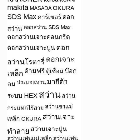
makita
OKURA
MASADA
SDS Max
คาร์เซอร์
ดอก
ดอกสว่าน SDS Max
สว่าน
ดอกสว่านเจาะคอนกรีต
ดอก
ดอกสว่านเจาะปูน
ดอกเจาะ
สว่านโรตารี่
ด้ามฟรี
บ๊อก
ตู้เชื่อม
เหล็ก
มากีต้า
ประแจแหวน
ลม
สว่าน
ระบบ HEX
สว่าน
สว่านขาแม่
กระแทกไร้สาย
สว่านเจาะ
เหล็ก OKURA
สว่านเจาะปูน
ทำลาย
สว่านแท่นแม่เหล็ก
สว่านแท่น