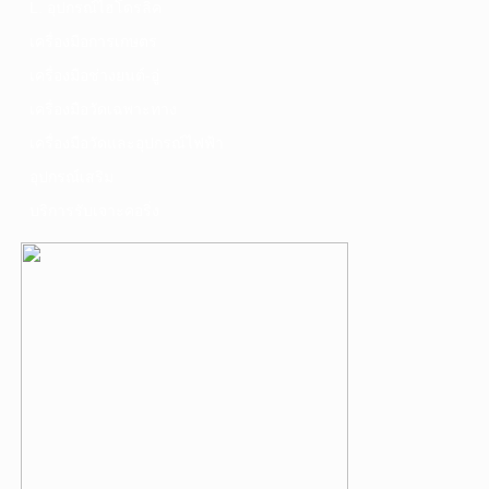
L. อุปกรณ์ไฮโดรลิค
เครื่องมือการเกษตร
เครื่องมือช่างยนต์-อู่
เครื่องมือวัดเฉพาะทาง
เครื่องมือวัดและอุปกรณ์ไฟฟ้า
อุปกรณ์เสริม
บริการรับเจาะคอริ่ง