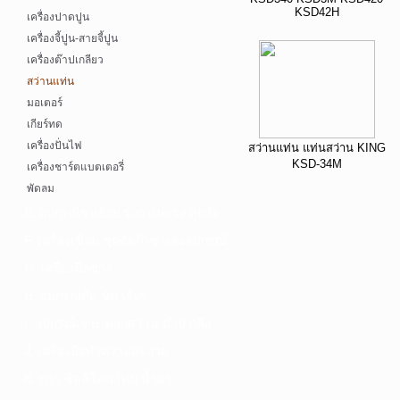
KSD42H
เครื่องปาดปูน
เครื่องจี้ปูน-สายจี้ปูน
เครื่องต๊าปเกลียว
สว่านแท่น
มอเตอร์
เกียร์ทด
เครื่องปั่นไฟ
สว่านแท่น แท่นสว่าน KING
KSD-34M
เครื่องชาร์ตแบตเตอรี่
พัดลม
E. อุปกรณ์ขนย้าย รอก แม่แรง ลูกล้อ
F. เครื่องเชื่อม ชุดตัดก๊าซ และอุปกรณ์
G. เครื่องมือช่าง
H. อุปกรณ์ตัด ขัด เจียร
I. อุปกรณ์เจาะ ดอกสว่าน ต๊าป กลึง
J. เครื่องมือทำความสะอาด
K. กาว ซิลลิโคน เทป น้ำยา