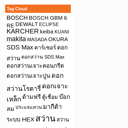
Tag Cloud
BOSCH
BOSCH GBM 6
DEWALT
ECLIPSE
RE
KARCHER
keiba
KUANI
makita
OKURA
MASADA
SDS Max
คาร์เซอร์
ดอก
ดอกสว่าน SDS Max
สว่าน
ดอกสว่านเจาะคอนกรีต
ดอก
ดอกสว่านเจาะปูน
ดอกเจาะ
สว่านโรตารี่
ด้ามฟรี
บ๊อก
ตู้เชื่อม
เหล็ก
มากีต้า
ประแจแหวน
ลม
สว่าน
ระบบ HEX
สว่าน