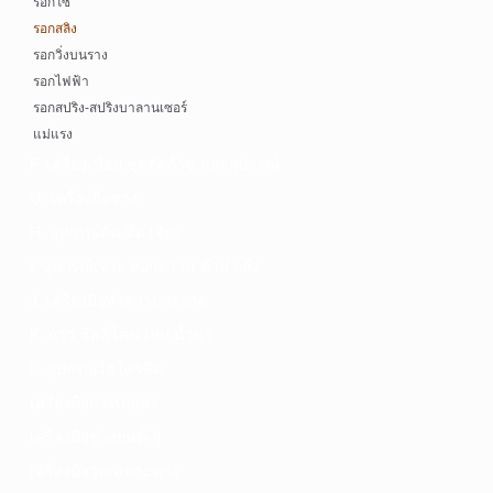
รอกโซ่
รอกสลิง
รอกวิ่งบนราง
รอกไฟฟ้า
รอกสปริง-สปริงบาลานเซอร์
แม่แรง
F. เครื่องเชื่อม ชุดตัดก๊าซ และอุปกรณ์
G. เครื่องมือช่าง
H. อุปกรณ์ตัด ขัด เจียร
I. อุปกรณ์เจาะ ดอกสว่าน ต๊าป กลึง
J. เครื่องมือทำความสะอาด
K. กาว ซิลลิโคน เทป น้ำยา
L. อุปกรณ์ไฮโดรลิค
เครื่องมือการเกษตร
เครื่องมือช่างยนต์-อู่
เครื่องมือวัดเฉพาะทาง