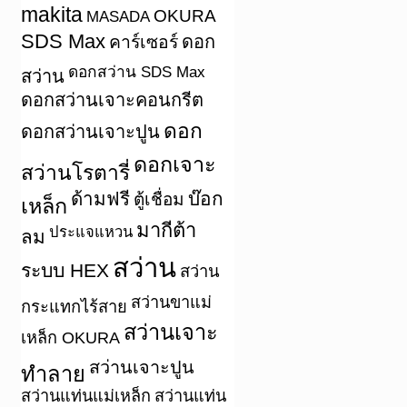
makita
OKURA
MASADA
SDS Max
คาร์เซอร์
ดอก
ดอกสว่าน SDS Max
สว่าน
ดอกสว่านเจาะคอนกรีต
ดอก
ดอกสว่านเจาะปูน
ดอกเจาะ
สว่านโรตารี่
ด้ามฟรี
บ๊อก
ตู้เชื่อม
เหล็ก
มากีต้า
ประแจแหวน
ลม
สว่าน
ระบบ HEX
สว่าน
สว่านขาแม่
กระแทกไร้สาย
สว่านเจาะ
เหล็ก OKURA
สว่านเจาะปูน
ทำลาย
สว่านแท่นแม่เหล็ก
สว่านแท่น