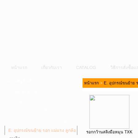
หน้าแรก
เกี่ยวกับเรา
CATALOG
วิธีการสั่งซื้
หมวดหมู่สินค้า
หน้าแรก
>
E. อุปกรณ์ขนย้าย ร
A. เครื่องมือไฟฟ้า
B. ปั๊มน้ำและอุปกรณ์
C. เครื่องมือลมและปั๊มลม
D. เครื่องมือก่อสร้าง-เครื่องมืออุตสาหกรรม
E. อุปกรณ์ขนย้าย รอก แม่แรง ลูกล้อ
รอกกว้านสลิงมือหมุน TXK