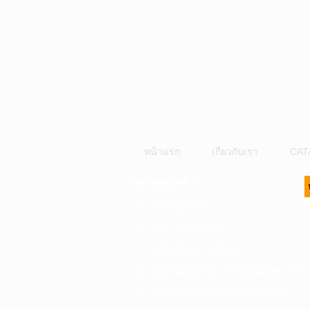
หน้าแรก
เกี่ยวกับเรา
CAT
หมวดหมู่สินค้า
A. เครื่องมือไฟฟ้า
B. ปั๊มน้ำและอุปกรณ์
C. เครื่องมือลมและปั๊มลม
D. เครื่องมือก่อสร้าง-เครื่องมืออุตสาหกรร
E. อุปกรณ์ขนย้าย รอก แม่แรง ลูกล้อ