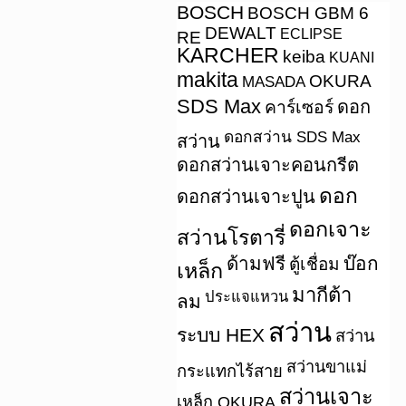
BOSCH
BOSCH GBM 6
DEWALT
ECLIPSE
RE
KARCHER
keiba
KUANI
makita
OKURA
MASADA
SDS Max
คาร์เซอร์
ดอก
ดอกสว่าน SDS Max
สว่าน
ดอกสว่านเจาะคอนกรีต
ดอก
ดอกสว่านเจาะปูน
ดอกเจาะ
สว่านโรตารี่
ด้ามฟรี
บ๊อก
ตู้เชื่อม
เหล็ก
มากีต้า
ประแจแหวน
ลม
สว่าน
ระบบ HEX
สว่าน
สว่านขาแม่
กระแทกไร้สาย
สว่านเจาะ
เหล็ก OKURA