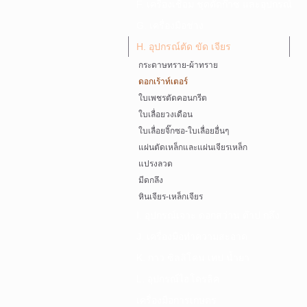
F. เครื่องเชื่อม ชุดตัดก๊าซ และอุปกรณ์
G. เครื่องมือช่าง
H. อุปกรณ์ตัด ขัด เจียร
กระดาษทราย-ผ้าทราย
ดอกเร้าท์เตอร์
ใบเพชรตัดคอนกรีต
ใบเลื่อยวงเดือน
ใบเลื่อยจิ๊กซอ-ใบเลื่อยอื่นๆ
แผ่นตัดเหล็กและแผ่นเจียรเหล็ก
แปรงลวด
มีดกลึง
หินเจียร-เหล็กเจียร
I. อุปกรณ์เจาะ ดอกสว่าน ต๊าป กลึง
J. เครื่องมือทำความสะอาด
K. กาว ซิลลิโคน เทป น้ำยา
L. อุปกรณ์ไฮโดรลิค
เครื่องมือการเกษตร