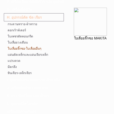
F. เครื่องเชื่อม ชุดตัดก๊าซ และอุปกรณ์
G. เครื่องมือช่าง
H. อุปกรณ์ตัด ขัด เจียร
กระดาษทราย-ผ้าทราย
ดอกเร้าท์เตอร์
ใบเพชรตัดคอนกรีต
ใบเลื่อยจิ๊กซอ MAKITA
ใบเลื่อยวงเดือน
ใบเลื่อยจิ๊กซอ-ใบเลื่อยอื่นๆ
แผ่นตัดเหล็กและแผ่นเจียรเหล็ก
แปรงลวด
มีดกลึง
หินเจียร-เหล็กเจียร
I. อุปกรณ์เจาะ ดอกสว่าน ต๊าป กลึง
J. เครื่องมือทำความสะอาด
K. กาว ซิลลิโคน เทป น้ำยา
L. อุปกรณ์ไฮโดรลิค
เครื่องมือการเกษตร