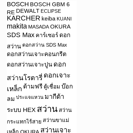
BOSCH
BOSCH GBM 6
DEWALT
ECLIPSE
RE
KARCHER
keiba
KUANI
makita
OKURA
MASADA
SDS Max
คาร์เซอร์
ดอก
ดอกสว่าน SDS Max
สว่าน
ดอกสว่านเจาะคอนกรีต
ดอก
ดอกสว่านเจาะปูน
ดอกเจาะ
สว่านโรตารี่
ด้ามฟรี
บ๊อก
ตู้เชื่อม
เหล็ก
มากีต้า
ประแจแหวน
ลม
สว่าน
ระบบ HEX
สว่าน
สว่านขาแม่
กระแทกไร้สาย
สว่านเจาะ
เหล็ก OKURA