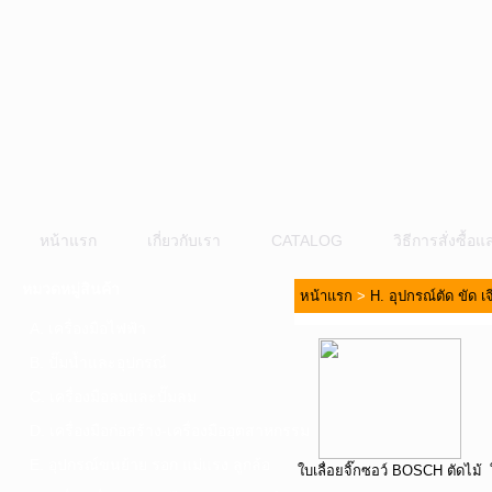
หน้าแรก
เกี่ยวกับเรา
CATALOG
วิธีการสั่งซื้
หมวดหมู่สินค้า
หน้าแรก
>
H. อุปกรณ์ตัด ขัด เ
A. เครื่องมือไฟฟ้า
B. ปั๊มน้ำและอุปกรณ์
C. เครื่องมือลมและปั๊มลม
D. เครื่องมือก่อสร้าง-เครื่องมืออุตสาหกรรม
E. อุปกรณ์ขนย้าย รอก แม่แรง ลูกล้อ
ใบเลื่อยจิ๊กซอว์ BOSCH ตัดไม้