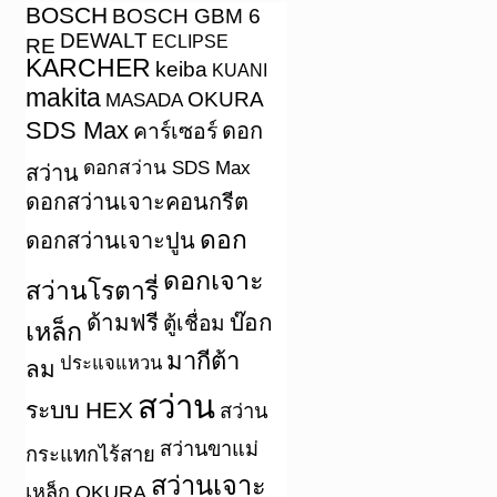
BOSCH
BOSCH GBM 6
DEWALT
ECLIPSE
RE
KARCHER
keiba
KUANI
makita
OKURA
MASADA
SDS Max
คาร์เซอร์
ดอก
ดอกสว่าน SDS Max
สว่าน
ดอกสว่านเจาะคอนกรีต
ดอก
ดอกสว่านเจาะปูน
ดอกเจาะ
สว่านโรตารี่
ด้ามฟรี
บ๊อก
ตู้เชื่อม
เหล็ก
มากีต้า
ประแจแหวน
ลม
สว่าน
ระบบ HEX
สว่าน
สว่านขาแม่
กระแทกไร้สาย
สว่านเจาะ
เหล็ก OKURA