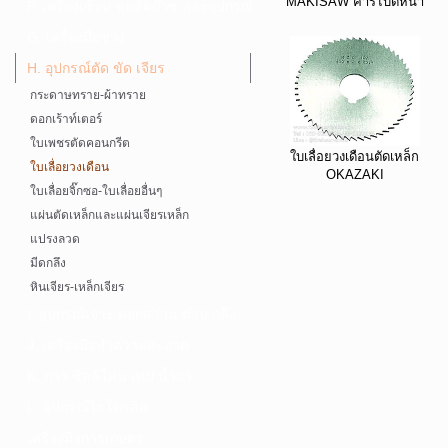
MAKISAW คาร์ไบด์หนา
F. เครื่องเชื่อม ชุดตัดก๊าซ และอุปกรณ์
G. เครื่องมือช่าง
H. อุปกรณ์ตัด ขัด เจียร
กระดาษทราย-ผ้าทราย
ดอกเร้าท์เตอร์
ใบเพชรตัดคอนกรีต
ใบเลื่อยวงเดือนตัดเหล็ก
ใบเลื่อยวงเดือน
OKAZAKI
ใบเลื่อยจิ๊กซอ-ใบเลื่อยอื่นๆ
แผ่นตัดเหล็กและแผ่นเจียรเหล็ก
แปรงลวด
มีดกลึง
หินเจียร-เหล็กเจียร
I. อุปกรณ์เจาะ ดอกสว่าน ต๊าป กลึง
J. เครื่องมือทำความสะอาด
K. กาว ซิลลิโคน เทป น้ำยา
L. อุปกรณ์ไฮโดรลิค
เครื่องมือการเกษตร