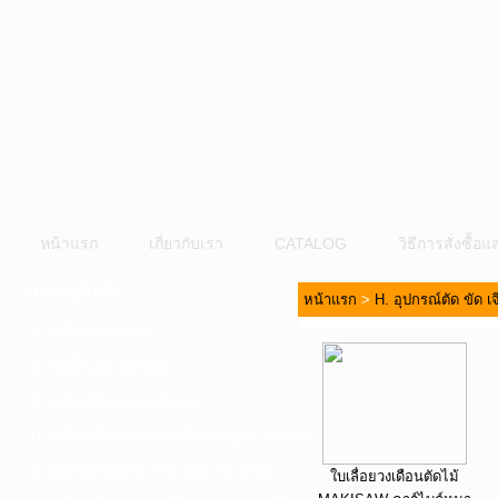
หน้าแรก
เกี่ยวกับเรา
CATALOG
วิธีการสั่งซื้
หมวดหมู่สินค้า
หน้าแรก
>
H. อุปกรณ์ตัด ขัด เ
A. เครื่องมือไฟฟ้า
B. ปั๊มน้ำและอุปกรณ์
C. เครื่องมือลมและปั๊มลม
D. เครื่องมือก่อสร้าง-เครื่องมืออุตสาหกรรม
E. อุปกรณ์ขนย้าย รอก แม่แรง ลูกล้อ
ใบเลื่อยวงเดือนตัดไม้