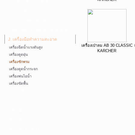
F. เครื่องเชื่อม ชุดตัดก๊าซ และอุปกรณ์
G. เครื่องมือช่าง
H. อุปกรณ์ตัด ขัด เจียร
I. อุปกรณ์เจาะ ดอกสว่าน ต๊าป กลึง
J. เครื่องมือทำความสะอาด
เครื่องเป่าลม AB 30 CLASSIC
เครื่องฉีดน้ำแรงดันสูง
KARCHER
เครื่องดูดฝุ่น
เครื่องซักพรม
เครื่องดูดน้ำกระจก
เครื่องพ่นไอน้ำ
เครื่องขัดพื้น
K. กาว ซิลลิโคน เทป น้ำยา
L. อุปกรณ์ไฮโดรลิค
เครื่องมือการเกษตร
เครื่องมือช่างยนต์-อู่
เครื่องมือวัดเฉพาะทาง