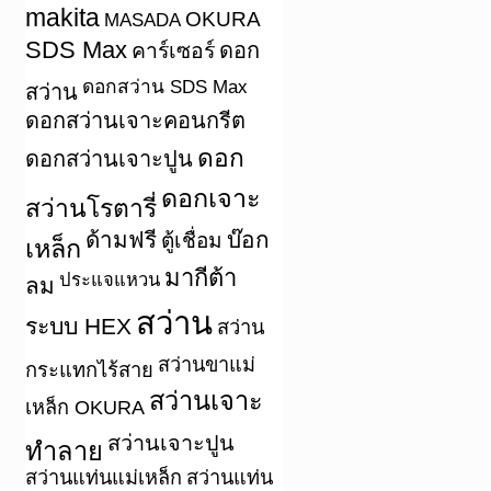
makita
OKURA
MASADA
SDS Max
คาร์เซอร์
ดอก
ดอกสว่าน SDS Max
สว่าน
ดอกสว่านเจาะคอนกรีต
ดอก
ดอกสว่านเจาะปูน
ดอกเจาะ
สว่านโรตารี่
ด้ามฟรี
บ๊อก
ตู้เชื่อม
เหล็ก
มากีต้า
ประแจแหวน
ลม
สว่าน
ระบบ HEX
สว่าน
สว่านขาแม่
กระแทกไร้สาย
สว่านเจาะ
เหล็ก OKURA
สว่านเจาะปูน
ทำลาย
สว่านแท่นแม่เหล็ก
สว่านแท่น