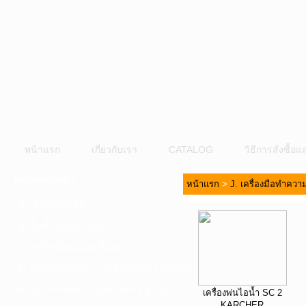
หน้าแรก
เกี่ยวกับเรา
CATALOG
วิธีการสั่งซื้
หมวดหมู่สินค้า
หน้าแรก
>
J. เครื่องมือทำคว
A. เครื่องมือไฟฟ้า
B. ปั๊มน้ำและอุปกรณ์
C. เครื่องมือลมและปั๊มลม
D. เครื่องมือก่อสร้าง-เครื่องมืออุตสาหกรรม
E. อุปกรณ์ขนย้าย รอก แม่แรง ลูกล้อ
เครื่องพ่นไอน้ำ SC 2
KARCHER