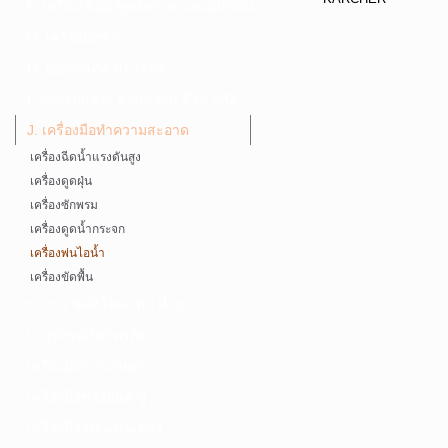
F. เครื่องเชื่อม ชุดตัดก๊าซ และอุปกรณ์
G. เครื่องมือช่าง
H. อุปกรณ์ตัด ขัด เจียร
I. อุปกรณ์เจาะ ดอกสว่าน ต๊าป กลึง
J. เครื่องมือทำความสะอาด
เครื่องฉีดน้ำแรงดันสูง
เครื่องดูดฝุ่น
เครื่องซักพรม
เครื่องดูดน้ำกระจก
เครื่องพ่นไอน้ำ
เครื่องขัดพื้น
K. กาว ซิลลิโคน เทป น้ำยา
L. อุปกรณ์ไฮโดรลิค
เครื่องมือการเกษตร
เครื่องมือช่างยนต์-อู่
เครื่องมือวัดเฉพาะทาง