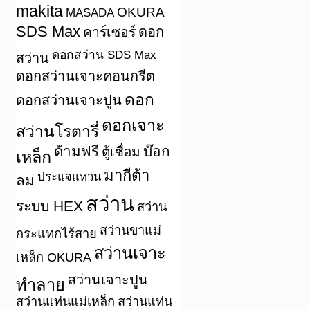
makita
OKURA
MASADA
SDS Max
คาร์เซอร์
ดอก
ดอกสว่าน SDS Max
สว่าน
ดอกสว่านเจาะคอนกรีต
ดอก
ดอกสว่านเจาะปูน
ดอกเจาะ
สว่านโรตารี่
ด้ามฟรี
บ๊อก
ตู้เชื่อม
เหล็ก
มากีต้า
ประแจแหวน
ลม
สว่าน
ระบบ HEX
สว่าน
สว่านขาแม่
กระแทกไร้สาย
สว่านเจาะ
เหล็ก OKURA
สว่านเจาะปูน
ทำลาย
สว่านแท่นแม่เหล็ก
สว่านแท่น