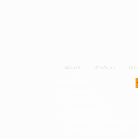
หน้าแรก
เกี่ยวกับเรา
CAT
หมวดหมู่สินค้า
A. เครื่องมือไฟฟ้า
B. ปั๊มน้ำและอุปกรณ์
C. เครื่องมือลมและปั๊มลม
D. เครื่องมือก่อสร้าง-เครื่องมืออุตสาหกรร
E. อุปกรณ์ขนย้าย รอก แม่แรง ลูกล้อ