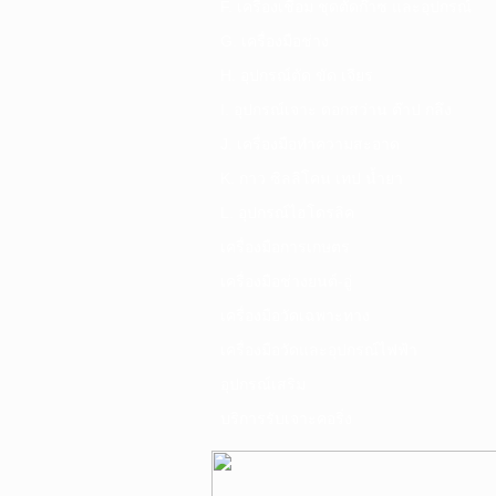
F. เครื่องเชื่อม ชุดตัดก๊าซ และอุปกรณ์
G. เครื่องมือช่าง
H. อุปกรณ์ตัด ขัด เจียร
I. อุปกรณ์เจาะ ดอกสว่าน ต๊าป กลึง
J. เครื่องมือทำความสะอาด
K. กาว ซิลลิโคน เทป น้ำยา
L. อุปกรณ์ไฮโดรลิค
เครื่องมือการเกษตร
เครื่องมือช่างยนต์-อู่
เครื่องมือวัดเฉพาะทาง
เครื่องมือวัดและอุปกรณ์ไฟฟ้า
อุปกรณ์เสริม
บริการรับเจาะคอริ่ง