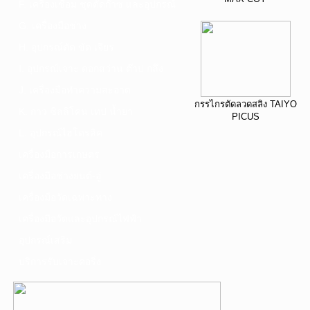
F. เครื่องเชื่อม ชุดตัดก๊าซ และอุปกรณ์
G. เครื่องมือช่าง
H. อุปกรณ์ตัด ขัด เจียร
I. อุปกรณ์เจาะ ดอกสว่าน ต๊าป กลึง
J. เครื่องมือทำความสะอาด
กรรไกรตัดลวดสลิง TAIYO
K. กาว ซิลลิโคน เทป น้ำยา
PICUS
L. อุปกรณ์ไฮโดรลิค
เครื่องมือการเกษตร
เครื่องมือช่างยนต์-อู่
เครื่องมือวัดเฉพาะทาง
เครื่องมือวัดและอุปกรณ์ไฟฟ้า
อุปกรณ์เสริม
บริการรับเจาะคอริ่ง