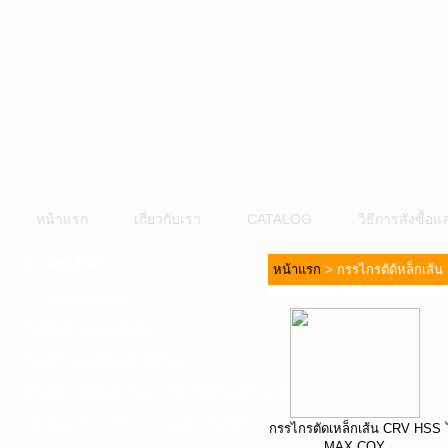
หน้าแรก
เกี่ยวกับเรา
CATALOG
วิธีการสั่งซื้
หมวดหมู่สินค้า
หน้าแรก
>
กรรไกรตัด้หล็กเส้น
A. เครื่องมือไฟฟ้า
B. ปั๊มน้ำและอุปกรณ์
C. เครื่องมือลมและปั๊มลม
D. เครื่องมือก่อสร้าง-เครื่องมืออุตสาหกรรม
E. อุปกรณ์ขนย้าย รอก แม่แรง ลูกล้อ
กรรไกรตัดเหล็กเส้น CRV HSS
MAX COY