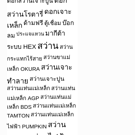
ดอก
ดอกสว่านเจาะปูน
ดอกเจาะ
สว่านโรตารี่
ด้ามฟรี
บ๊อก
ตู้เชื่อม
เหล็ก
มากีต้า
ประแจแหวน
ลม
สว่าน
ระบบ HEX
สว่าน
สว่านขาแม่
กระแทกไร้สาย
สว่านเจาะ
เหล็ก OKURA
สว่านเจาะปูน
ทำลาย
สว่านแท่นแม่เหล็ก
สว่านแท่น
สว่านแท่นแม่
แม่เหล็ก AGP
สว่านแท่นแม่เหล็ก
เหล็ก BDS
สว่านแท่นแม่เหล็ก
TAMTON
สว่าน
ไฟฟ้า PUMPKIN