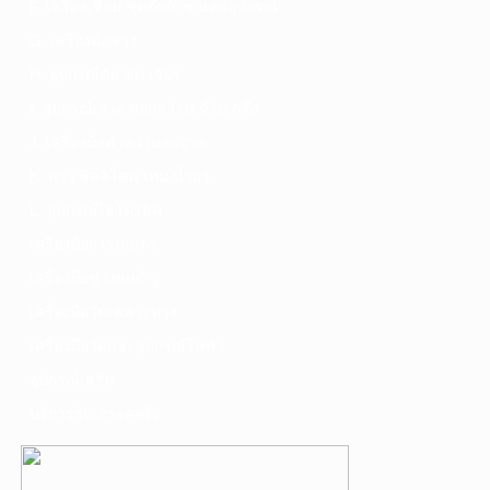
F. เครื่องเชื่อม ชุดตัดก๊าซ และอุปกรณ์
G. เครื่องมือช่าง
H. อุปกรณ์ตัด ขัด เจียร
I. อุปกรณ์เจาะ ดอกสว่าน ต๊าป กลึง
J. เครื่องมือทำความสะอาด
K. กาว ซิลลิโคน เทป น้ำยา
L. อุปกรณ์ไฮโดรลิค
เครื่องมือการเกษตร
เครื่องมือช่างยนต์-อู่
เครื่องมือวัดเฉพาะทาง
เครื่องมือวัดและอุปกรณ์ไฟฟ้า
อุปกรณ์เสริม
บริการรับเจาะคอริ่ง