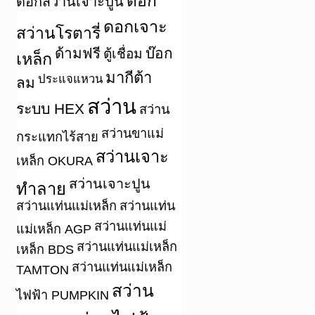
ดอก
ดอกสว่านเจาะปูน
ดอกเจาะ
สว่านโรตารี่
ด้ามฟรี
บ๊อก
ตู้เชื่อม
เหล็ก
มากีต้า
ประแจแหวน
ลม
สว่าน
ระบบ HEX
สว่าน
สว่านขาแม่
กระแทกไร้สาย
สว่านเจาะ
เหล็ก OKURA
สว่านเจาะปูน
ทำลาย
สว่านแท่นแม่เหล็ก
สว่านแท่น
สว่านแท่นแม่
แม่เหล็ก AGP
สว่านแท่นแม่เหล็ก
เหล็ก BDS
สว่านแท่นแม่เหล็ก
TAMTON
สว่าน
ไฟฟ้า PUMPKIN