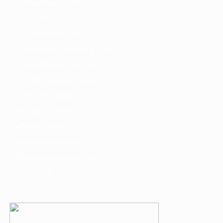
F. เครื่องเชื่อม ชุดตัดก๊าซ และอุปกรณ์
G. เครื่องมือช่าง
H. อุปกรณ์ตัด ขัด เจียร
I. อุปกรณ์เจาะ ดอกสว่าน ต๊าป กลึง
J. เครื่องมือทำความสะอาด
K. กาว ซิลลิโคน เทป น้ำยา
L. อุปกรณ์ไฮโดรลิค
เครื่องมือการเกษตร
เครื่องมือช่างยนต์-อู่
เครื่องมือวัดเฉพาะทาง
เครื่องมือวัดและอุปกรณ์ไฟฟ้า
อุปกรณ์เสริม
บริการรับเจาะคอริ่ง