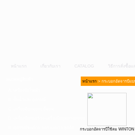
หน้าแรก
เกี่ยวกับเรา
CATALOG
วิธีการสั่งซื้
หมวดหมู่สินค้า
หน้าแรก
>
กระบอกอัดจารบีแบ
A. เครื่องมือไฟฟ้า
B. ปั๊มน้ำและอุปกรณ์
C. เครื่องมือลมและปั๊มลม
D. เครื่องมือก่อสร้าง-เครื่องมืออุตสาหกรรม
E. อุปกรณ์ขนย้าย รอก แม่แรง ลูกล้อ
กระบอกอัดจารบีใช้ลม WINTON