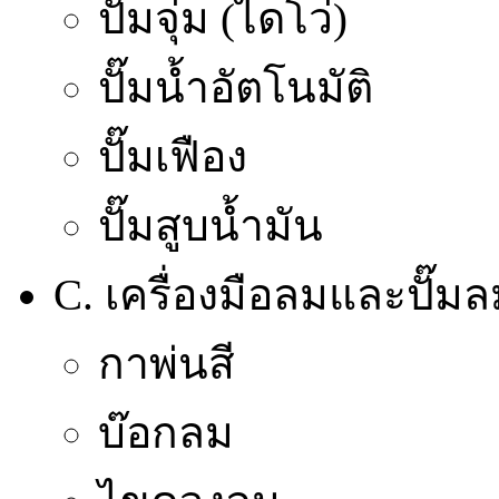
ปั๊มจุ่ม (ไดโว่)
ปั๊มน้ำอัตโนมัติ
ปั๊มเฟือง
ปั๊มสูบน้ำมัน
C. เครื่องมือลมและปั๊ม
กาพ่นสี
บ๊อกลม