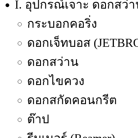
I. อุปกรณ์เจาะ ดอกสว่า
กระบอกคอริ่ง
ดอกเจ็ทบอส (JETB
ดอกสว่าน
ดอกไขควง
ดอกสกัดคอนกรีต
ต๊าป