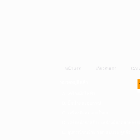
หน้าแรก
เกี่ยวกับเรา
CAT
หมวดหมู่สินค้า
A. เครื่องมือไฟฟ้า
B. ปั๊มน้ำและอุปกรณ์
C. เครื่องมือลมและปั๊มลม
D. เครื่องมือก่อสร้าง-เครื่องมืออุตสาหกรร
E. อุปกรณ์ขนย้าย รอก แม่แรง ลูกล้อ