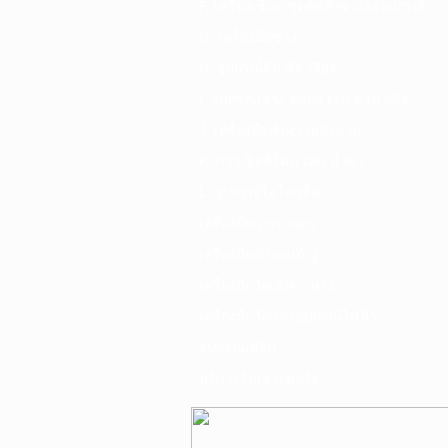
F. เครื่องเชื่อม ชุดตัดก๊าซ และอุปกรณ์
G. เครื่องมือช่าง
H. อุปกรณ์ตัด ขัด เจียร
I. อุปกรณ์เจาะ ดอกสว่าน ต๊าป กลึง
J. เครื่องมือทำความสะอาด
K. กาว ซิลลิโคน เทป น้ำยา
L. อุปกรณ์ไฮโดรลิค
เครื่องมือการเกษตร
เครื่องมือช่างยนต์-อู่
เครื่องมือวัดเฉพาะทาง
เครื่องมือวัดและอุปกรณ์ไฟฟ้า
อุปกรณ์เสริม
บริการรับเจาะคอริ่ง