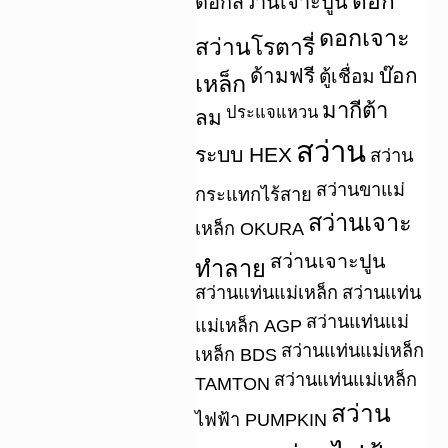
ดอก
ดอกสว่านเจาะปูน
ดอกเจาะ
สว่านโรตารี่
ด้ามฟรี
บ๊อก
ตู้เชื่อม
เหล็ก
มากีต้า
ประแจแหวน
ลม
สว่าน
ระบบ HEX
สว่าน
สว่านขาแม่
กระแทกไร้สาย
สว่านเจาะ
เหล็ก OKURA
สว่านเจาะปูน
ทำลาย
สว่านแท่นแม่เหล็ก
สว่านแท่น
สว่านแท่นแม่
แม่เหล็ก AGP
สว่านแท่นแม่เหล็ก
เหล็ก BDS
สว่านแท่นแม่เหล็ก
TAMTON
สว่าน
ไฟฟ้า PUMPKIN