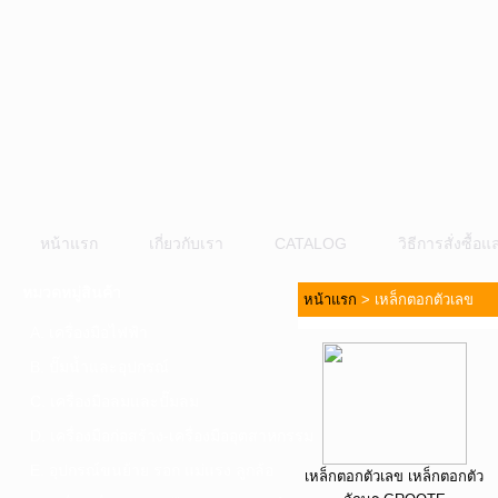
หน้าแรก
เกี่ยวกับเรา
CATALOG
วิธีการสั่งซื้
หมวดหมู่สินค้า
หน้าแรก
>
เหล็กตอกตัวเลข
A. เครื่องมือไฟฟ้า
B. ปั๊มน้ำและอุปกรณ์
C. เครื่องมือลมและปั๊มลม
D. เครื่องมือก่อสร้าง-เครื่องมืออุตสาหกรรม
E. อุปกรณ์ขนย้าย รอก แม่แรง ลูกล้อ
เหล็กตอกตัวเลข เหล็กตอกตัว