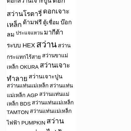
ดอก
ดอกสว่านเจาะปูน
ดอกเจาะ
สว่านโรตารี่
ด้ามฟรี
บ๊อก
ตู้เชื่อม
เหล็ก
มากีต้า
ประแจแหวน
ลม
สว่าน
ระบบ HEX
สว่าน
สว่านขาแม่
กระแทกไร้สาย
สว่านเจาะ
เหล็ก OKURA
สว่านเจาะปูน
ทำลาย
สว่านแท่นแม่เหล็ก
สว่านแท่น
สว่านแท่นแม่
แม่เหล็ก AGP
สว่านแท่นแม่เหล็ก
เหล็ก BDS
สว่านแท่นแม่เหล็ก
TAMTON
สว่าน
ไฟฟ้า PUMPKIN