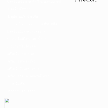
อักษร GROOTE
F. เครื่องเชื่อม ชุดตัดก๊าซ และอุปกรณ์
G. เครื่องมือช่าง
H. อุปกรณ์ตัด ขัด เจียร
I. อุปกรณ์เจาะ ดอกสว่าน ต๊าป กลึง
J. เครื่องมือทำความสะอาด
K. กาว ซิลลิโคน เทป น้ำยา
L. อุปกรณ์ไฮโดรลิค
เครื่องมือการเกษตร
เครื่องมือช่างยนต์-อู่
เครื่องมือวัดเฉพาะทาง
เครื่องมือวัดและอุปกรณ์ไฟฟ้า
อุปกรณ์เสริม
บริการรับเจาะคอริ่ง