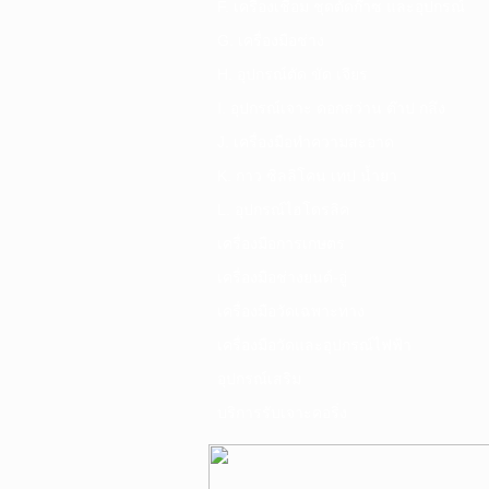
F. เครื่องเชื่อม ชุดตัดก๊าซ และอุปกรณ์
G. เครื่องมือช่าง
H. อุปกรณ์ตัด ขัด เจียร
I. อุปกรณ์เจาะ ดอกสว่าน ต๊าป กลึง
J. เครื่องมือทำความสะอาด
K. กาว ซิลลิโคน เทป น้ำยา
L. อุปกรณ์ไฮโดรลิค
เครื่องมือการเกษตร
เครื่องมือช่างยนต์-อู่
เครื่องมือวัดเฉพาะทาง
เครื่องมือวัดและอุปกรณ์ไฟฟ้า
อุปกรณ์เสริม
บริการรับเจาะคอริ่ง