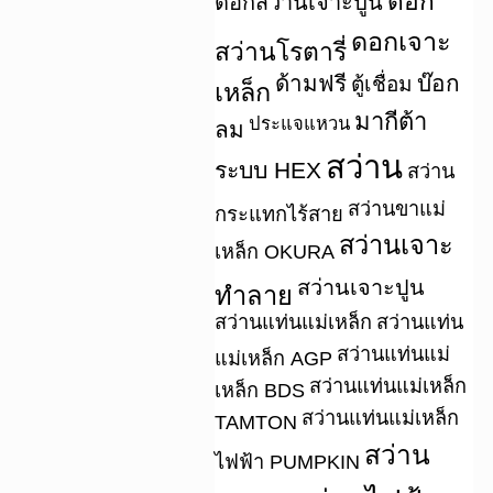
ดอก
ดอกสว่านเจาะปูน
ดอกเจาะ
สว่านโรตารี่
ด้ามฟรี
บ๊อก
ตู้เชื่อม
เหล็ก
มากีต้า
ประแจแหวน
ลม
สว่าน
ระบบ HEX
สว่าน
สว่านขาแม่
กระแทกไร้สาย
สว่านเจาะ
เหล็ก OKURA
สว่านเจาะปูน
ทำลาย
สว่านแท่นแม่เหล็ก
สว่านแท่น
สว่านแท่นแม่
แม่เหล็ก AGP
สว่านแท่นแม่เหล็ก
เหล็ก BDS
สว่านแท่นแม่เหล็ก
TAMTON
สว่าน
ไฟฟ้า PUMPKIN