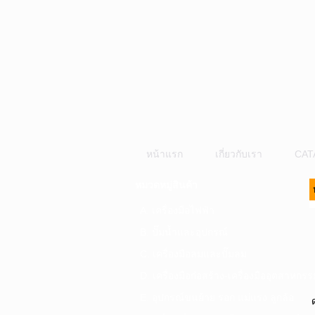
หน้าแรก
เกี่ยวกับเรา
CAT
หมวดหมู่สินค้า
A. เครื่องมือไฟฟ้า
B. ปั๊มน้ำและอุปกรณ์
C. เครื่องมือลมและปั๊มลม
D. เครื่องมือก่อสร้าง-เครื่องมืออุตสาหกรร
E. อุปกรณ์ขนย้าย รอก แม่แรง ลูกล้อ