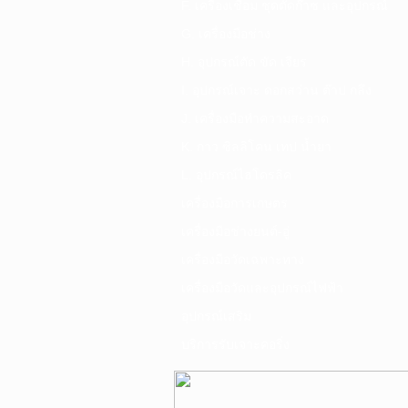
F. เครื่องเชื่อม ชุดตัดก๊าซ และอุปกรณ์
G. เครื่องมือช่าง
H. อุปกรณ์ตัด ขัด เจียร
I. อุปกรณ์เจาะ ดอกสว่าน ต๊าป กลึง
J. เครื่องมือทำความสะอาด
K. กาว ซิลลิโคน เทป น้ำยา
L. อุปกรณ์ไฮโดรลิค
เครื่องมือการเกษตร
เครื่องมือช่างยนต์-อู่
เครื่องมือวัดเฉพาะทาง
เครื่องมือวัดและอุปกรณ์ไฟฟ้า
อุปกรณ์เสริม
บริการรับเจาะคอริ่ง