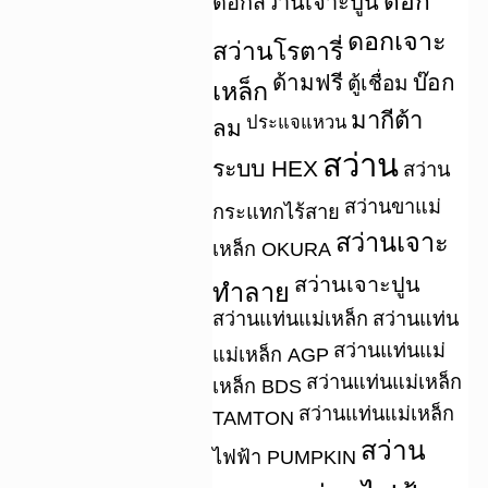
ดอก
ดอกสว่านเจาะปูน
ดอกเจาะ
สว่านโรตารี่
ด้ามฟรี
บ๊อก
ตู้เชื่อม
เหล็ก
มากีต้า
ประแจแหวน
ลม
สว่าน
ระบบ HEX
สว่าน
สว่านขาแม่
กระแทกไร้สาย
สว่านเจาะ
เหล็ก OKURA
สว่านเจาะปูน
ทำลาย
สว่านแท่นแม่เหล็ก
สว่านแท่น
สว่านแท่นแม่
แม่เหล็ก AGP
สว่านแท่นแม่เหล็ก
เหล็ก BDS
สว่านแท่นแม่เหล็ก
TAMTON
สว่าน
ไฟฟ้า PUMPKIN