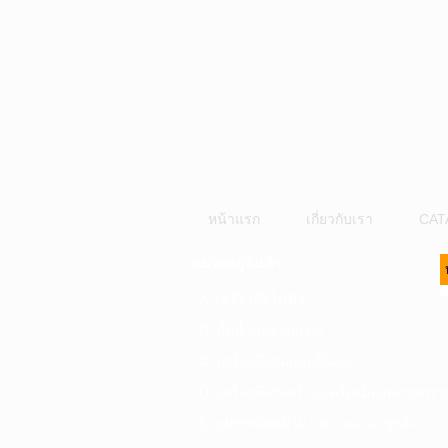
หน้าแรก
เกี่ยวกับเรา
CAT
หมวดหมู่สินค้า
A. เครื่องมือไฟฟ้า
B. ปั๊มน้ำและอุปกรณ์
C. เครื่องมือลมและปั๊มลม
D. เครื่องมือก่อสร้าง-เครื่องมืออุตสาหกรร
E. อุปกรณ์ขนย้าย รอก แม่แรง ลูกล้อ