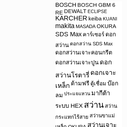
BOSCH
BOSCH GBM 6
DEWALT
ECLIPSE
RE
KARCHER
keiba
KUANI
makita
OKURA
MASADA
SDS Max
คาร์เซอร์
ดอก
ดอกสว่าน SDS Max
สว่าน
ดอกสว่านเจาะคอนกรีต
ดอก
ดอกสว่านเจาะปูน
ดอกเจาะ
สว่านโรตารี่
ด้ามฟรี
บ๊อก
ตู้เชื่อม
เหล็ก
มากีต้า
ประแจแหวน
ลม
สว่าน
ระบบ HEX
สว่าน
สว่านขาแม่
กระแทกไร้สาย
สว่านเจาะ
เหล็ก OKURA