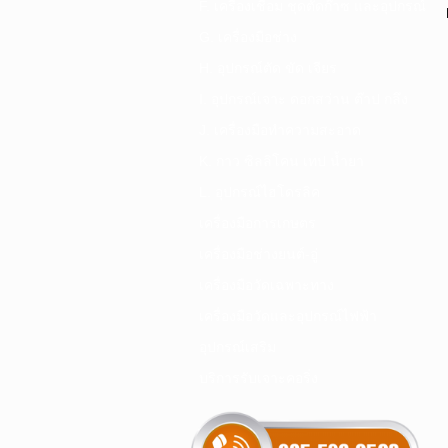
F. เครื่องเชื่อม ชุดตัดก๊าซ และอุปกรณ์
G. เครื่องมือช่าง
H. อุปกรณ์ตัด ขัด เจียร
I. อุปกรณ์เจาะ ดอกสว่าน ต๊าป กลึง
J. เครื่องมือทำความสะอาด
K. กาว ซิลลิโคน เทป น้ำยา
L. อุปกรณ์ไฮโดรลิค
เครื่องมือการเกษตร
เครื่องมือช่างยนต์-อู่
เครื่องมือวัดเฉพาะทาง
เครื่องมือวัดและอุปกรณ์ไฟฟ้า
อุปกรณ์เสริม
บริการรับเจาะคอริ่ง