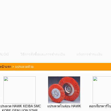
ALOG
วิธีการสั่งซื้อและการชำระเงิน
แจ้งการชำระเงิน
หน้าแรก
>
แปรงลวดถ้วย
ม
แปรงลวด HAWK KEIBA SMC
แปรงลวดไนล่อน HAWK
ดอกเจียรคาร์ไ
KOBE GEM LION STAR