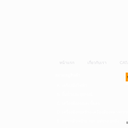
หน้าแรก
เกี่ยวกับเรา
CAT
หมวดหมู่สินค้า
A. เครื่องมือไฟฟ้า
B. ปั๊มน้ำและอุปกรณ์
C. เครื่องมือลมและปั๊มลม
D. เครื่องมือก่อสร้าง-เครื่องมืออุตสาหกรร
E. อุปกรณ์ขนย้าย รอก แม่แรง ลูกล้อ