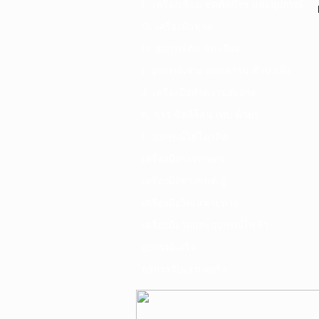
F. เครื่องเชื่อม ชุดตัดก๊าซ และอุปกรณ์
G. เครื่องมือช่าง
H. อุปกรณ์ตัด ขัด เจียร
I. อุปกรณ์เจาะ ดอกสว่าน ต๊าป กลึง
J. เครื่องมือทำความสะอาด
K. กาว ซิลลิโคน เทป น้ำยา
L. อุปกรณ์ไฮโดรลิค
เครื่องมือการเกษตร
เครื่องมือช่างยนต์-อู่
เครื่องมือวัดเฉพาะทาง
เครื่องมือวัดและอุปกรณ์ไฟฟ้า
อุปกรณ์เสริม
บริการรับเจาะคอริ่ง