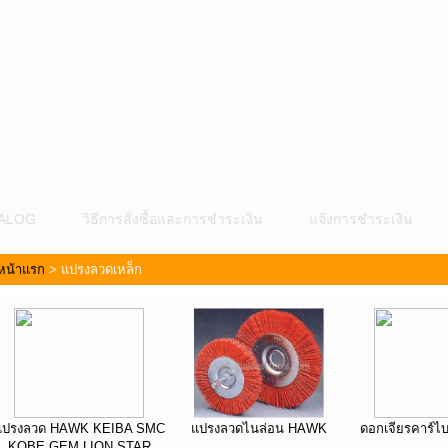
ALOG
วิธีการสั่งซื้อและการชำระเงิน
แจ้งการชำระเงิน
หน้าแรก
>
แปรงลวดเหล็ก
ม
แปรงลวด HAWK KEIBA SMC
แปรงลวดไนล่อน HAWK
ดอกเจียรคาร์ไ
KOBE GEM LION STAR