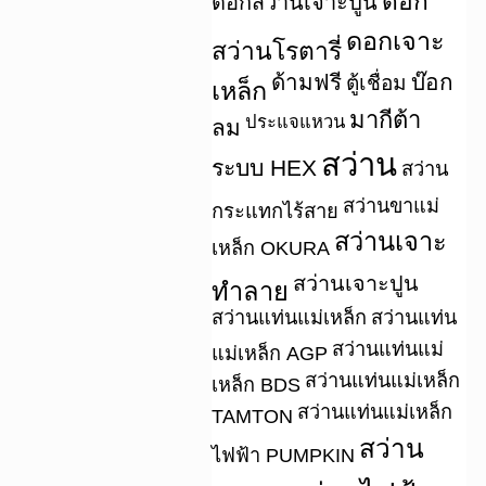
ดอก
ดอกสว่านเจาะปูน
ดอกเจาะ
สว่านโรตารี่
ด้ามฟรี
บ๊อก
ตู้เชื่อม
เหล็ก
มากีต้า
ประแจแหวน
ลม
สว่าน
ระบบ HEX
สว่าน
สว่านขาแม่
กระแทกไร้สาย
สว่านเจาะ
เหล็ก OKURA
สว่านเจาะปูน
ทำลาย
สว่านแท่นแม่เหล็ก
สว่านแท่น
สว่านแท่นแม่
แม่เหล็ก AGP
สว่านแท่นแม่เหล็ก
เหล็ก BDS
สว่านแท่นแม่เหล็ก
TAMTON
สว่าน
ไฟฟ้า PUMPKIN