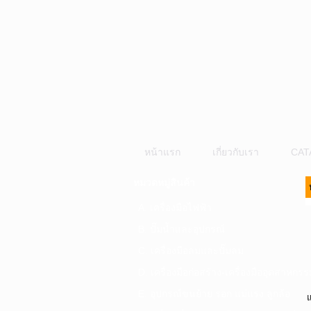
หน้าแรก
เกี่ยวกับเรา
CAT
หมวดหมู่สินค้า
A. เครื่องมือไฟฟ้า
B. ปั๊มน้ำและอุปกรณ์
C. เครื่องมือลมและปั๊มลม
D. เครื่องมือก่อสร้าง-เครื่องมืออุตสาหกรร
E. อุปกรณ์ขนย้าย รอก แม่แรง ลูกล้อ