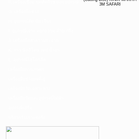
F. เครื่องเชื่อม ชุดตัดก๊าซ และอุปกรณ์
3M SAFARI
G. เครื่องมือช่าง
H. อุปกรณ์ตัด ขัด เจียร
I. อุปกรณ์เจาะ ดอกสว่าน ต๊าป กลึง
J. เครื่องมือทำความสะอาด
K. กาว ซิลลิโคน เทป น้ำยา
L. อุปกรณ์ไฮโดรลิค
เครื่องมือการเกษตร
เครื่องมือช่างยนต์-อู่
เครื่องมือวัดเฉพาะทาง
เครื่องมือวัดและอุปกรณ์ไฟฟ้า
อุปกรณ์เสริม
บริการรับเจาะคอริ่ง