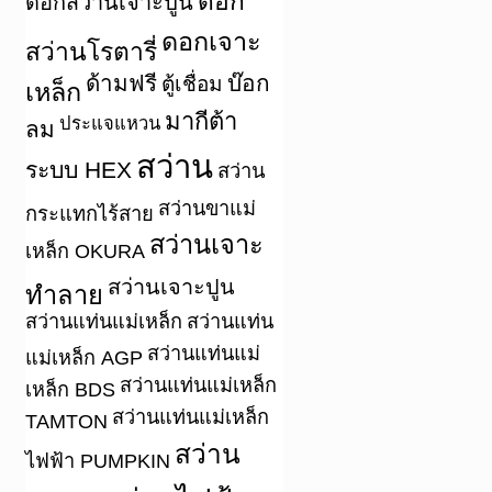
ดอก
ดอกสว่านเจาะปูน
ดอกเจาะ
สว่านโรตารี่
ด้ามฟรี
บ๊อก
ตู้เชื่อม
เหล็ก
มากีต้า
ประแจแหวน
ลม
สว่าน
ระบบ HEX
สว่าน
สว่านขาแม่
กระแทกไร้สาย
สว่านเจาะ
เหล็ก OKURA
สว่านเจาะปูน
ทำลาย
สว่านแท่นแม่เหล็ก
สว่านแท่น
สว่านแท่นแม่
แม่เหล็ก AGP
สว่านแท่นแม่เหล็ก
เหล็ก BDS
สว่านแท่นแม่เหล็ก
TAMTON
สว่าน
ไฟฟ้า PUMPKIN