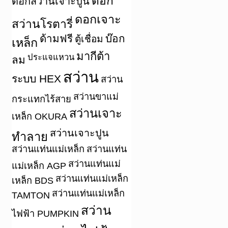
ดอก
ดอกสว่านเจาะปูน
ดอกเจาะ
สว่านโรตารี่
ด้ามฟรี
บ๊อก
ตู้เชื่อม
เหล็ก
มากีต้า
ประแจแหวน
ลม
สว่าน
ระบบ HEX
สว่าน
สว่านขาแม่
กระแทกไร้สาย
สว่านเจาะ
เหล็ก OKURA
สว่านเจาะปูน
ทำลาย
สว่านแท่นแม่เหล็ก
สว่านแท่น
สว่านแท่นแม่
แม่เหล็ก AGP
สว่านแท่นแม่เหล็ก
เหล็ก BDS
สว่านแท่นแม่เหล็ก
TAMTON
สว่าน
ไฟฟ้า PUMPKIN