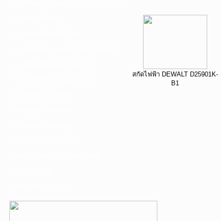
F. เครื่องเชื่อม ชุดตัดก๊าซ และอุปกรณ์
G. เครื่องมือช่าง
H. อุปกรณ์ตัด ขัด เจียร
I. อุปกรณ์เจาะ ดอกสว่าน ต๊าป กลึง
J. เครื่องมือทำความสะอาด
สกัดไฟฟ้า DEWALT D25901K-
K. กาว ซิลลิโคน เทป น้ำยา
B1
L. อุปกรณ์ไฮโดรลิค
เครื่องมือการเกษตร
เครื่องมือช่างยนต์-อู่
เครื่องมือวัดเฉพาะทาง
เครื่องมือวัดและอุปกรณ์ไฟฟ้า
อุปกรณ์เสริม
บริการรับเจาะคอริ่ง