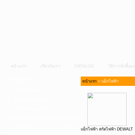
หน้าแรก
เกี่ยวกับเรา
CATALOG
วิธีการสั่งซื้
หมวดหมู่สินค้า
หน้าแรก
>
แย็กไฟฟ้า
A. เครื่องมือไฟฟ้า
B. ปั๊มน้ำและอุปกรณ์
C. เครื่องมือลมและปั๊มลม
D. เครื่องมือก่อสร้าง-เครื่องมืออุตสาหกรรม
E. อุปกรณ์ขนย้าย รอก แม่แรง ลูกล้อ
แย็กไฟฟ้า สกัดไฟฟ้า DEWALT