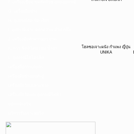
F. เครื่องเชื่อม ชุดตัดก๊าซ และอุปกรณ์
G. เครื่องมือช่าง
H. อุปกรณ์ตัด ขัด เจียร
I. อุปกรณ์เจาะ ดอกสว่าน ต๊าป กลึง
J. เครื่องมือทำความสะอาด
โฮลซอเจาะผนัง กำแพง ญี่ปุ่น
K. กาว ซิลลิโคน เทป น้ำยา
UNIKA
L. อุปกรณ์ไฮโดรลิค
เครื่องมือการเกษตร
เครื่องมือช่างยนต์-อู่
เครื่องมือวัดเฉพาะทาง
เครื่องมือวัดและอุปกรณ์ไฟฟ้า
อุปกรณ์เสริม
บริการรับเจาะคอริ่ง