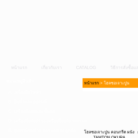
หน้าแรก
เกี่ยวกับเรา
CATALOG
วิธีการสั่งซื้
หมวดหมู่สินค้า
หน้าแรก
>
โฮลซอเจาะปูน
A. เครื่องมือไฟฟ้า
B. ปั๊มน้ำและอุปกรณ์
C. เครื่องมือลมและปั๊มลม
D. เครื่องมือก่อสร้าง-เครื่องมืออุตสาหกรรม
E. อุปกรณ์ขนย้าย รอก แม่แรง ลูกล้อ
โฮลซอเจาะปูน คอนกรีต ผนัง
TAMTON OKURA