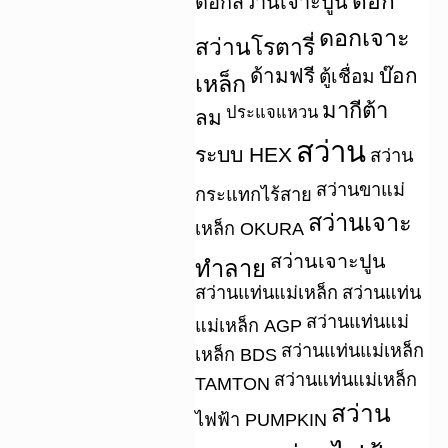
ดอก
ดอกสว่านเจาะปูน
ดอกเจาะ
สว่านโรตารี่
ด้ามฟรี
บ๊อก
ตู้เชื่อม
เหล็ก
มากีต้า
ประแจแหวน
ลม
สว่าน
ระบบ HEX
สว่าน
สว่านขาแม่
กระแทกไร้สาย
สว่านเจาะ
เหล็ก OKURA
สว่านเจาะปูน
ทำลาย
สว่านแท่นแม่เหล็ก
สว่านแท่น
สว่านแท่นแม่
แม่เหล็ก AGP
สว่านแท่นแม่เหล็ก
เหล็ก BDS
สว่านแท่นแม่เหล็ก
TAMTON
สว่าน
ไฟฟ้า PUMPKIN