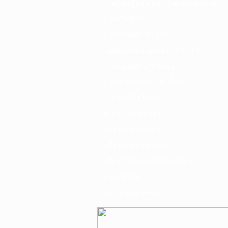
F. เครื่องเชื่อม ชุดตัดก๊าซ และอุปกรณ์
G. เครื่องมือช่าง
H. อุปกรณ์ตัด ขัด เจียร
I. อุปกรณ์เจาะ ดอกสว่าน ต๊าป กลึง
J. เครื่องมือทำความสะอาด
K. กาว ซิลลิโคน เทป น้ำยา
L. อุปกรณ์ไฮโดรลิค
เครื่องมือการเกษตร
เครื่องมือช่างยนต์-อู่
เครื่องมือวัดเฉพาะทาง
เครื่องมือวัดและอุปกรณ์ไฟฟ้า
อุปกรณ์เสริม
บริการรับเจาะคอริ่ง