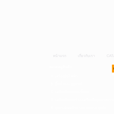
หน้าแรก
เกี่ยวกับเรา
CAT
หมวดหมู่สินค้า
A. เครื่องมือไฟฟ้า
B. ปั๊มน้ำและอุปกรณ์
C. เครื่องมือลมและปั๊มลม
D. เครื่องมือก่อสร้าง-เครื่องมืออุตสาหกรร
E. อุปกรณ์ขนย้าย รอก แม่แรง ลูกล้อ