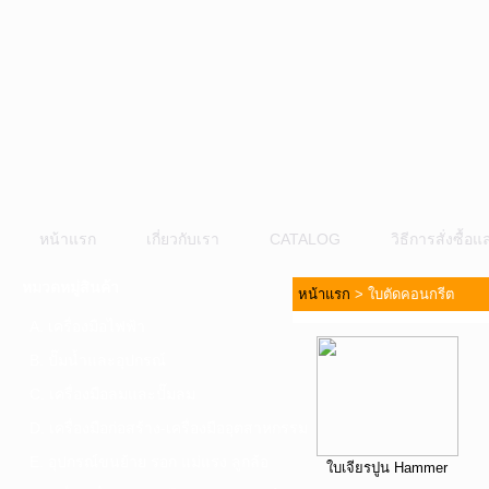
หน้าแรก
เกี่ยวกับเรา
CATALOG
วิธีการสั่งซื้
หมวดหมู่สินค้า
หน้าแรก
>
ใบตัดคอนกรีต
A. เครื่องมือไฟฟ้า
B. ปั๊มน้ำและอุปกรณ์
C. เครื่องมือลมและปั๊มลม
D. เครื่องมือก่อสร้าง-เครื่องมืออุตสาหกรรม
E. อุปกรณ์ขนย้าย รอก แม่แรง ลูกล้อ
ใบเจียรปูน Hammer