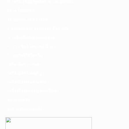
F. เครื่องเชื่อม ชุดตัดก๊าซ และอุปกรณ์
G. เครื่องมือช่าง
H. อุปกรณ์ตัด ขัด เจียร
I. อุปกรณ์เจาะ ดอกสว่าน ต๊าป กลึง
J. เครื่องมือทำความสะอาด
K. กาว ซิลลิโคน เทป น้ำยา
L. อุปกรณ์ไฮโดรลิค
เครื่องมือการเกษตร
เครื่องมือช่างยนต์-อู่
เครื่องมือวัดเฉพาะทาง
เครื่องมือวัดและอุปกรณ์ไฟฟ้า
อุปกรณ์เสริม
บริการรับเจาะคอริ่ง