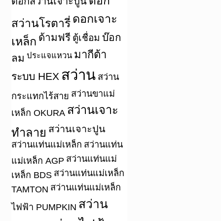
ดอก
ดอกสว่านเจาะปูน
ดอกเจาะ
สว่านโรตารี่
ด้ามฟรี
บ๊อก
ตู้เชื่อม
เหล็ก
มากีต้า
ประแจแหวน
ลม
สว่าน
ระบบ HEX
สว่าน
สว่านขาแม่
กระแทกไร้สาย
สว่านเจาะ
เหล็ก OKURA
สว่านเจาะปูน
ทำลาย
สว่านแท่นแม่เหล็ก
สว่านแท่น
สว่านแท่นแม่
แม่เหล็ก AGP
สว่านแท่นแม่เหล็ก
เหล็ก BDS
สว่านแท่นแม่เหล็ก
TAMTON
สว่าน
ไฟฟ้า PUMPKIN