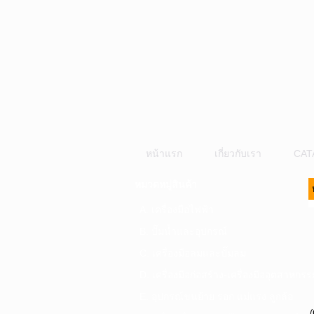
หน้าแรก
เกี่ยวกับเรา
CAT
หมวดหมู่สินค้า
A. เครื่องมือไฟฟ้า
B. ปั๊มน้ำและอุปกรณ์
C. เครื่องมือลมและปั๊มลม
D. เครื่องมือก่อสร้าง-เครื่องมืออุตสาหกรร
E. อุปกรณ์ขนย้าย รอก แม่แรง ลูกล้อ
(