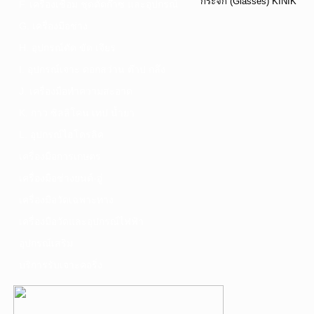
กระจก (Glasses) KINIK
F. เครื่องเชื่อม ชุดตัดก๊าซ และอุปกรณ์
G. เครื่องมือช่าง
H. อุปกรณ์ตัด ขัด เจียร
I. อุปกรณ์เจาะ ดอกสว่าน ต๊าป กลึง
J. เครื่องมือทำความสะอาด
K. กาว ซิลลิโคน เทป น้ำยา
L. อุปกรณ์ไฮโดรลิค
เครื่องมือการเกษตร
เครื่องมือช่างยนต์-อู่
เครื่องมือวัดเฉพาะทาง
เครื่องมือวัดและอุปกรณ์ไฟฟ้า
อุปกรณ์เสริม
บริการรับเจาะคอริ่ง