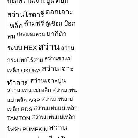
ดอก
ดอกสว่านเจาะปูน
ดอกเจาะ
สว่านโรตารี่
ด้ามฟรี
บ๊อก
ตู้เชื่อม
เหล็ก
มากีต้า
ประแจแหวน
ลม
สว่าน
ระบบ HEX
สว่าน
สว่านขาแม่
กระแทกไร้สาย
สว่านเจาะ
เหล็ก OKURA
สว่านเจาะปูน
ทำลาย
สว่านแท่นแม่เหล็ก
สว่านแท่น
สว่านแท่นแม่
แม่เหล็ก AGP
สว่านแท่นแม่เหล็ก
เหล็ก BDS
สว่านแท่นแม่เหล็ก
TAMTON
สว่าน
ไฟฟ้า PUMPKIN