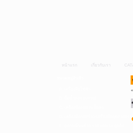
หน้าแรก
เกี่ยวกับเรา
CAT
หมวดหมู่สินค้า
A. เครื่องมือไฟฟ้า
B. ปั๊มน้ำและอุปกรณ์
C. เครื่องมือลมและปั๊มลม
D. เครื่องมือก่อสร้าง-เครื่องมืออุตสาหกรร
E. อุปกรณ์ขนย้าย รอก แม่แรง ลูกล้อ