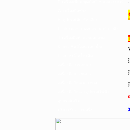
F. เครื่องเชื่อม ชุดตัดก๊าซ และอุปกรณ์
.
G. เครื่องมือช่าง
H. อุปกรณ์ตัด ขัด เจียร
.
I. อุปกรณ์เจาะ ดอกสว่าน ต๊าป กลึง
J. เครื่องมือทำความสะอาด
K. กาว ซิลลิโคน เทป น้ำยา
L. อุปกรณ์ไฮโดรลิค
เครื่องมือการเกษตร
เครื่องมือช่างยนต์-อู่
เครื่องมือวัดเฉพาะทาง
เครื่องมือวัดและอุปกรณ์ไฟฟ้า
อุปกรณ์เสริม
บริการรับเจาะคอริ่ง