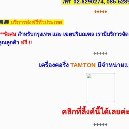
โทร 02-6290274, 085-528
♦♦♦♦♦
🚚🚚
บริการส่งฟรีทั่วประเทศ
**
พิเศษ
สำหรับกรุงเทพ และ เขตปริมณฑล เรามีบริการจั
คุณลูกค้า
ฟรี !!
♦♦♦♦♦
เครื่องคอริ่ง
TAMTON
มีจำหน่ายแล
คลิกที่ลิ้งค์นี้ได้เลยค่
♦
♦
♦
♦
♦