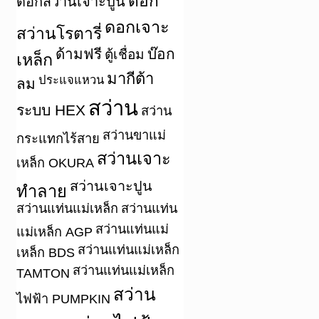
ดอก
ดอกสว่านเจาะปูน
ดอกเจาะ
สว่านโรตารี่
ด้ามฟรี
บ๊อก
ตู้เชื่อม
เหล็ก
มากีต้า
ประแจแหวน
ลม
สว่าน
ระบบ HEX
สว่าน
สว่านขาแม่
กระแทกไร้สาย
สว่านเจาะ
เหล็ก OKURA
สว่านเจาะปูน
ทำลาย
สว่านแท่นแม่เหล็ก
สว่านแท่น
สว่านแท่นแม่
แม่เหล็ก AGP
สว่านแท่นแม่เหล็ก
เหล็ก BDS
สว่านแท่นแม่เหล็ก
TAMTON
สว่าน
ไฟฟ้า PUMPKIN