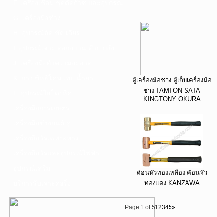
F. เครื่องเชื่อม ชุดตัดก๊าซ และอุปกรณ์
G. เครื่องมือช่าง
H. อุปกรณ์ตัด ขัด เจียร
I. อุปกรณ์เจาะ ดอกสว่าน ต๊าป กลึง
J. เครื่องมือทำความสะอาด
K. กาว ซิลลิโคน เทป น้ำยา
ตู้เครื่องมือช่าง ตู้เก็บเครื่องมือ
ช่าง TAMTON SATA
L. อุปกรณ์ไฮโดรลิค
KINGTONY OKURA
เครื่องมือการเกษตร
เครื่องมือช่างยนต์-อู่
เครื่องมือวัดเฉพาะทาง
เครื่องมือวัดและอุปกรณ์ไฟฟ้า
อุปกรณ์เสริม
ค้อนหัวทองเหลือง ค้อนหัว
บริการรับเจาะคอริ่ง
ทองแดง KANZAWA
Page 1 of 5
1
2
3
4
5
»