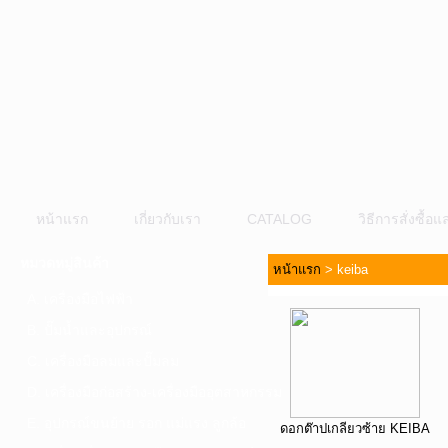
หน้าแรก
เกี่ยวกับเรา
CATALOG
วิธีการสั่งซื้
หมวดหมู่สินค้า
หน้าแรก
>
keiba
A. เครื่องมือไฟฟ้า
B. ปั๊มน้ำและอุปกรณ์
C. เครื่องมือลมและปั๊มลม
D. เครื่องมือก่อสร้าง-เครื่องมืออุตสาหกรรม
E. อุปกรณ์ขนย้าย รอก แม่แรง ลูกล้อ
ดอกต๊าปเกลียวซ้าย KEIBA