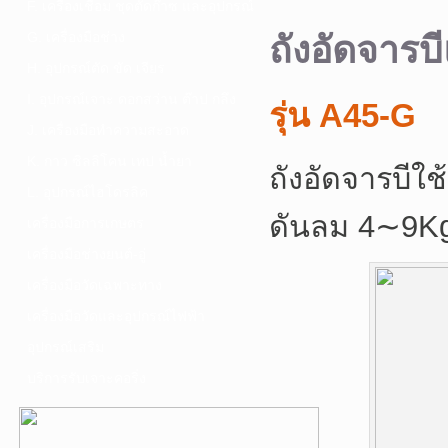
F. เครื่องเชื่อม ชุดตัดก๊าซ และอุปกรณ์
G. เครื่องมือช่าง
ถังอัดจาร
H. อุปกรณ์ตัด ขัด เจียร
I. อุปกรณ์เจาะ ดอกสว่าน ต๊าป กลึง
รุ่น A45-G
J. เครื่องมือทำความสะอาด
K. กาว ซิลลิโคน เทป น้ำยา
ถังอัดจารบีใ
L. อุปกรณ์ไฮโดรลิค
ดันลม 4∼9K
เครื่องมือการเกษตร
เครื่องมือช่างยนต์-อู่
เครื่องมือวัดเฉพาะทาง
เครื่องมือวัดและอุปกรณ์ไฟฟ้า
อุปกรณ์เสริม
บริการรับเจาะคอริ่ง