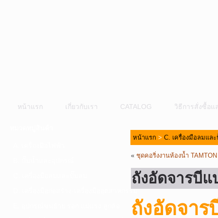
หน้าแรก
เกี่ยวกับเรา
CATALOG
วิธีการสั่งซื้
หมวดหมู่สินค้า
หน้าแรก
>
C. เครื่องมือลมและ
A. เครื่องมือไฟฟ้า
«
ชุดคอริ่งงานห้องน้ำ TAMTON
B. ปั๊มน้ำและอุปกรณ์
ถังอัดจารบี
C. เครื่องมือลมและปั๊มลม
D. เครื่องมือก่อสร้าง-เครื่องมืออุตสาหกรรม
ถังอัดจา
E. อุปกรณ์ขนย้าย รอก แม่แรง ลูกล้อ