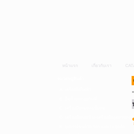
หน้าแรก
เกี่ยวกับเรา
CAT
หมวดหมู่สินค้า
A. เครื่องมือไฟฟ้า
B. ปั๊มน้ำและอุปกรณ์
C. เครื่องมือลมและปั๊มลม
D. เครื่องมือก่อสร้าง-เครื่องมืออุตสาหกรร
E. อุปกรณ์ขนย้าย รอก แม่แรง ลูกล้อ