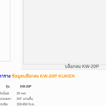
บล็อกลม KW-20P
ตาราง
ข้อมูลบล๊อกลม KW-20P KUKEN
รุ่น
KW-20P
ขันน็อต
20 mm
แกนเพลา
3/4" แกนสั้น
แรงบิด
150-650 N.m.