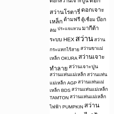
ดอก
ดอกสว่านเจาะปูน
ดอกเจาะ
สว่านโรตารี่
ด้ามฟรี
บ๊อก
ตู้เชื่อม
เหล็ก
มากีต้า
ประแจแหวน
ลม
สว่าน
ระบบ HEX
สว่าน
สว่านขาแม่
กระแทกไร้สาย
สว่านเจาะ
เหล็ก OKURA
สว่านเจาะปูน
ทำลาย
สว่านแท่นแม่เหล็ก
สว่านแท่น
สว่านแท่นแม่
แม่เหล็ก AGP
สว่านแท่นแม่เหล็ก
เหล็ก BDS
สว่านแท่นแม่เหล็ก
TAMTON
สว่าน
ไฟฟ้า PUMPKIN