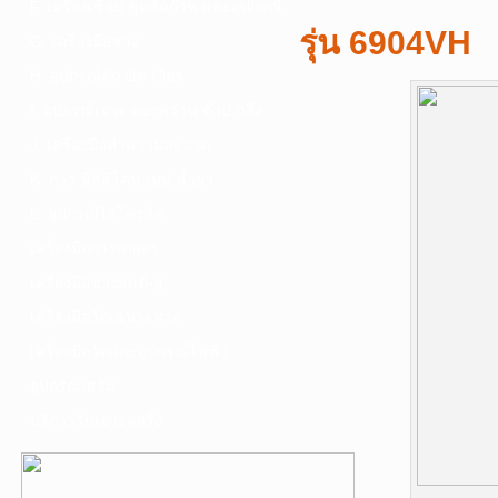
F. เครื่องเชื่อม ชุดตัดก๊าซ และอุปกรณ์
รุ่น 6904VH
G. เครื่องมือช่าง
H. อุปกรณ์ตัด ขัด เจียร
I. อุปกรณ์เจาะ ดอกสว่าน ต๊าป กลึง
J. เครื่องมือทำความสะอาด
K. กาว ซิลลิโคน เทป น้ำยา
L. อุปกรณ์ไฮโดรลิค
เครื่องมือการเกษตร
เครื่องมือช่างยนต์-อู่
เครื่องมือวัดเฉพาะทาง
เครื่องมือวัดและอุปกรณ์ไฟฟ้า
อุปกรณ์เสริม
บริการรับเจาะคอริ่ง