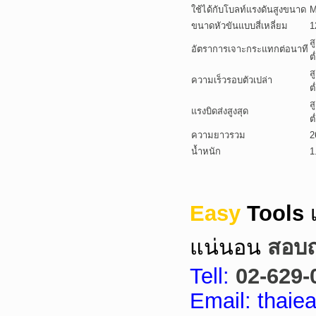
ใช้ได้กับโบลท์แรงดันสูงขนาด
M
ขนาดหัวขันแบบสี่เหลี่ยม
1
ส
อัตราการเจาะกระแทกต่อนาที
ต
ส
ความเร็วรอบตัวเปล่า
ต
ส
แรงบิดส่งสูงสุด
ต
ความยาวรวม
2
น้ำหนัก
1
Easy
Tools
แน่นอน
สอบถา
Tell:
02-629-
Email: thai