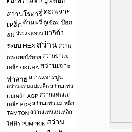
ดอก
ดอกสว่านเจาะปูน
ดอกเจาะ
สว่านโรตารี่
ด้ามฟรี
บ๊อก
ตู้เชื่อม
เหล็ก
มากีต้า
ประแจแหวน
ลม
สว่าน
ระบบ HEX
สว่าน
สว่านขาแม่
กระแทกไร้สาย
สว่านเจาะ
เหล็ก OKURA
สว่านเจาะปูน
ทำลาย
สว่านแท่นแม่เหล็ก
สว่านแท่น
สว่านแท่นแม่
แม่เหล็ก AGP
สว่านแท่นแม่เหล็ก
เหล็ก BDS
สว่านแท่นแม่เหล็ก
TAMTON
สว่าน
ไฟฟ้า PUMPKIN