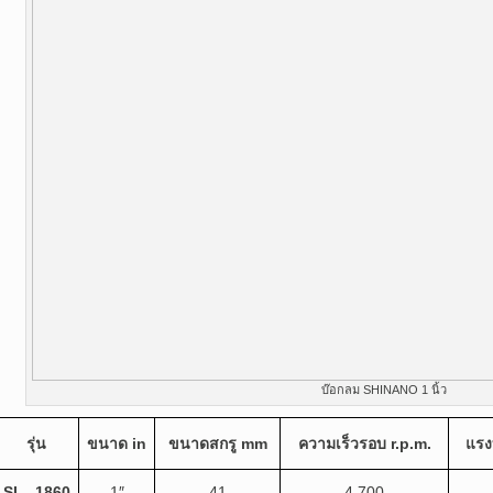
บ๊อกลม SHINANO 1 นิ้ว
รุ่น
ขนาด
in
ขนาดสกรู
mm
ความเร็วรอบ
r.p.m.
แรง
SI – 1860
1″
41
4,700