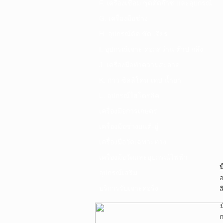
F. เครื่องเชื่อม ชุดตัดก๊าซ และอุปกรณ์
G. เครื่องมือช่าง
H. อุปกรณ์ตัด ขัด เจียร
I. อุปกรณ์เจาะ ดอกสว่าน ต๊าป กลึง
J. เครื่องมือทำความสะอาด
K. กาว ซิลลิโคน เทป น้ำยา
L. อุปกรณ์ไฮโดรลิค
เครื่องมือการเกษตร
เครื่องมือช่างยนต์-อู่
เครื่องมือวัดเฉพาะทาง
เครื่องมือวัดและอุปกรณ์ไฟฟ้า
อุปกรณ์เสริม
อ
บริการรับเจาะคอริ่ง
ส