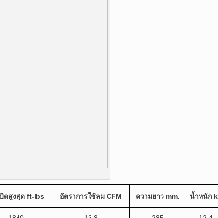
บิดสูงสุด
ft-lbs
อัตราการใช้ลม
CFM
ความยาว
mm.
น้ำหนัก
k
1840
13.8
285
12.4