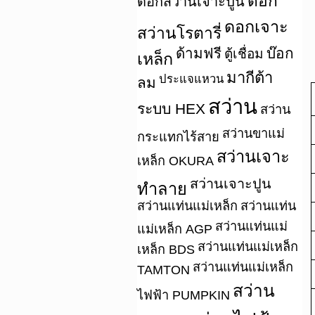
ดอก
ดอกสว่านเจาะปูน
ดอกเจาะ
สว่านโรตารี่
ด้ามฟรี
บ๊อก
ตู้เชื่อม
เหล็ก
มากีต้า
ประแจแหวน
ลม
สว่าน
ระบบ HEX
สว่าน
สว่านขาแม่
กระแทกไร้สาย
สว่านเจาะ
เหล็ก OKURA
สว่านเจาะปูน
ทำลาย
สว่านแท่นแม่เหล็ก
สว่านแท่น
สว่านแท่นแม่
แม่เหล็ก AGP
สว่านแท่นแม่เหล็ก
เหล็ก BDS
สว่านแท่นแม่เหล็ก
TAMTON
สว่าน
ไฟฟ้า PUMPKIN