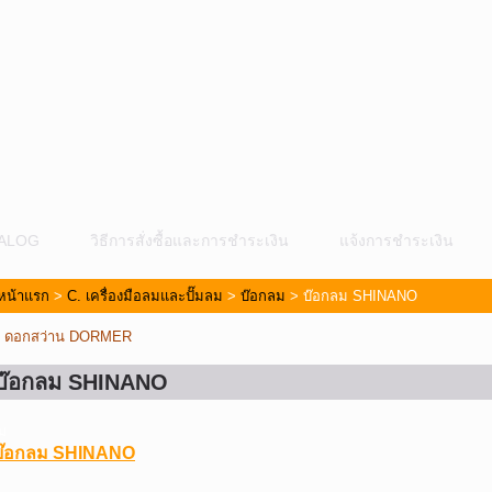
ALOG
วิธีการสั่งซื้อและการชำระเงิน
แจ้งการชำระเงิน
หน้าแรก
>
C. เครื่องมือลมและปั๊มลม
>
บ๊อกลม
> บ๊อกลม SHINANO
«
ดอกสว่าน DORMER
บ๊อกลม SHINANO
ม
บ๊อกลม SHINANO