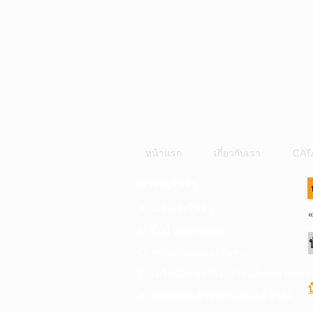
หน้าแรก
เกี่ยวกับเรา
CAT
หมวดหมู่สินค้า
A. เครื่องมือไฟฟ้า
B. ปั๊มน้ำและอุปกรณ์
C. เครื่องมือลมและปั๊มลม
D. เครื่องมือก่อสร้าง-เครื่องมืออุตสาหกรร
E. อุปกรณ์ขนย้าย รอก แม่แรง ลูกล้อ