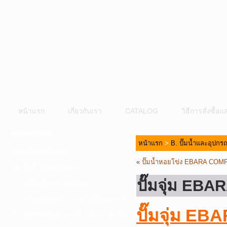
หน้าแรก
เกี่ยวกับเรา
CATALOG
วิธีการสั่งซื้
หมวดหมู่สินค้า
หน้าแรก
>
B. ปั๊มน้ำและอุปกรณ
A. เครื่องมือไฟฟ้า
«
ปั๊มน้ำหอยโข่ง EBARA CO
B. ปั๊มน้ำและอุปกรณ์
ปั๊มจุ่ม EB
C. เครื่องมือลมและปั๊มลม
D. เครื่องมือก่อสร้าง-เครื่องมืออุตสาหกรรม
ปั๊มจุ่ม E
E. อุปกรณ์ขนย้าย รอก แม่แรง ลูกล้อ