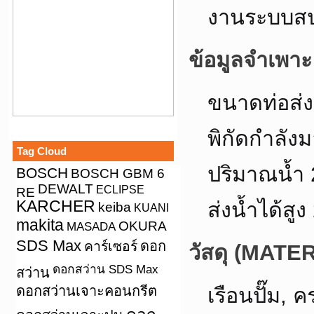
งานระบบสป
ข้อมูลจำเพา
ขนาดท่อส่ง
พิกัดกำลัง
Tag Cloud
ปริมาณน้ำ 
BOSCH
BOSCH GBM 6
DEWALT
ECLIPSE
RE
KARCHER
ส่งน้ำได้สู
keiba
KUANI
makita
OKURA
MASADA
SDS Max
คาร์เซอร์
ดอก
วัสดุ (MATE
ดอกสว่าน SDS Max
สว่าน
ดอกสว่านเจาะคอนกรีต
เรือนปั๊ม, 