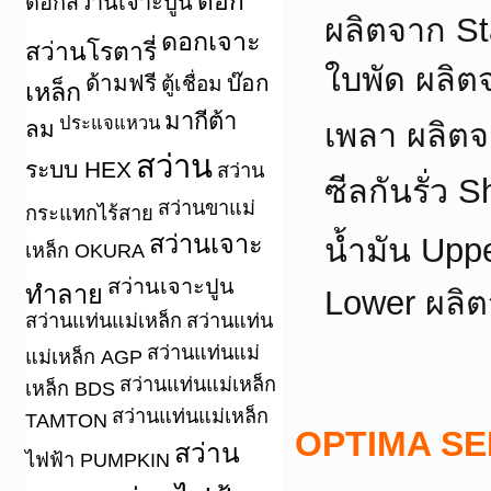
ดอก
ดอกสว่านเจาะปูน
ผลิตจาก St
ดอกเจาะ
สว่านโรตารี่
ใบพัด ผลิต
ด้ามฟรี
บ๊อก
ตู้เชื่อม
เหล็ก
มากีต้า
ประแจแหวน
ลม
เพลา ผลิตจ
สว่าน
ระบบ HEX
สว่าน
ซีลกันรั่ว 
สว่านขาแม่
กระแทกไร้สาย
สว่านเจาะ
น้ำมัน Up
เหล็ก OKURA
สว่านเจาะปูน
ทำลาย
Lower ผลิ
สว่านแท่นแม่เหล็ก
สว่านแท่น
สว่านแท่นแม่
แม่เหล็ก AGP
สว่านแท่นแม่เหล็ก
เหล็ก BDS
สว่านแท่นแม่เหล็ก
TAMTON
OPTIMA SE
สว่าน
ไฟฟ้า PUMPKIN