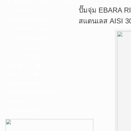
F. เครื่องเชื่อม ชุดตัดก๊าซ และอุปกรณ์
ปั๊มจุ่ม EBARA 
G. เครื่องมือช่าง
สแตนเลส AISI 3
H. อุปกรณ์ตัด ขัด เจียร
I. อุปกรณ์เจาะ ดอกสว่าน ต๊าป กลึง
J. เครื่องมือทำความสะอาด
K. กาว ซิลลิโคน เทป น้ำยา
L. อุปกรณ์ไฮโดรลิค
เครื่องมือการเกษตร
เครื่องมือช่างยนต์-อู่
เครื่องมือวัดเฉพาะทาง
เครื่องมือวัดและอุปกรณ์ไฟฟ้า
อุปกรณ์เสริม
บริการรับเจาะคอริ่ง