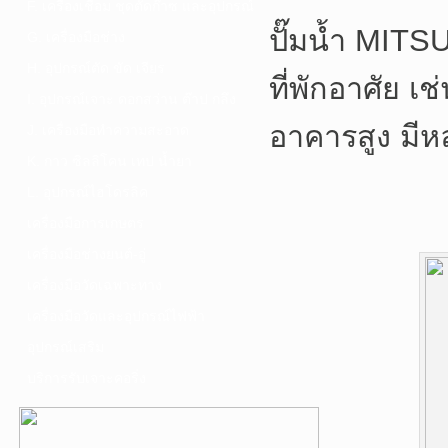
F. เครื่องเชื่อม ชุดตัดก๊าซ และอุปกรณ์
ปั๊มน้ำ MITSU
G. เครื่องมือช่าง
H. อุปกรณ์ตัด ขัด เจียร
ที่พักอาศัย เ
I. อุปกรณ์เจาะ ดอกสว่าน ต๊าป กลึง
อาคารสูง มี
J. เครื่องมือทำความสะอาด
K. กาว ซิลลิโคน เทป น้ำยา
L. อุปกรณ์ไฮโดรลิค
เครื่องมือการเกษตร
เครื่องมือช่างยนต์-อู่
เครื่องมือวัดเฉพาะทาง
เครื่องมือวัดและอุปกรณ์ไฟฟ้า
อุปกรณ์เสริม
บริการรับเจาะคอริ่ง