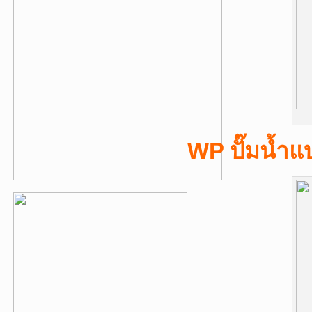
WP ปั๊มน้ำแ