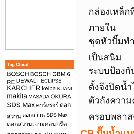
กล่องเหล็ก
ภายใน
ชุดหัวปั๊
เป็นสนิม
Tag Cloud
ระบบป้องกั
BOSCH
BOSCH GBM 6
DEWALT
ECLIPSE
RE
ตั้งจึงปิดน้
KARCHER
keiba
KUANI
makita
OKURA
MASADA
ตัวถังความด
SDS Max
คาร์เซอร์
ดอก
ครอบพลาสต
ดอกสว่าน SDS Max
สว่าน
ดอกสว่านเจาะคอนกรีต
CP ปั๊มน้ำแ