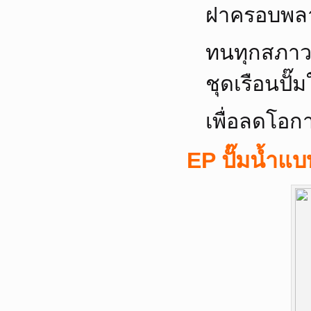
ฝาครอบพลาส
ทนทุกสภา
ชุดเรือนปั
เพื่อลดโอก
EP ปั๊มน้ำแบ