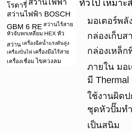
สว่านไฟฟ้า
ทั่วไป เหมาะ
โรตารี่
สว่านไฟฟ้า BOSCH
มอเตอร์พลั
สว่านไร้สาย
GBM 6 RE
หัว
หัวจับหกเหลี่ยม HEX
กล่องเก็บส
เครื่องฉีดน้ำแรงดันสูง
สว่าน
กล่องเหล็ก
เครื่องมือไร้สาย
เครื่องปั่นไฟ
ไขควงลม
เครื่องเชื่อม
ภายใน มอเต
มี Thermal 
ใช้งานผิดป
ชุดหัวปั๊
เป็นสนิม