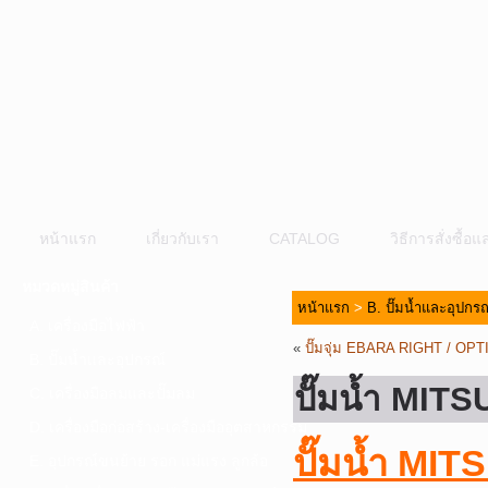
หน้าแรก
เกี่ยวกับเรา
CATALOG
วิธีการสั่งซื้
หมวดหมู่สินค้า
หน้าแรก
>
B. ปั๊มน้ำและอุปกรณ
A. เครื่องมือไฟฟ้า
«
ปั๊มจุ่ม EBARA RIGHT / OP
B. ปั๊มน้ำและอุปกรณ์
ปั๊มน้ำ MITSU
C. เครื่องมือลมและปั๊มลม
D. เครื่องมือก่อสร้าง-เครื่องมืออุตสาหกรรม
ปั๊มน้ำ MI
E. อุปกรณ์ขนย้าย รอก แม่แรง ลูกล้อ