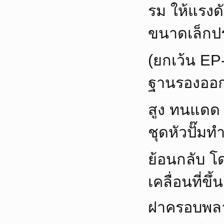
รม ให้แรงด
ขนาดเล็กปร
(ยกเว้น E
ฐานรองออกแ
สูง ทนแด
ชุดหัวปั๊ม
ย้อนกลับ 
เคลื่อนที่ข
ฝาครอบพลาส