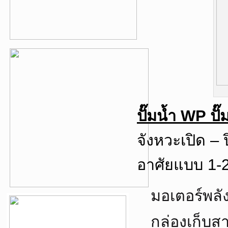
ปั๊มน้ำ WP ปั
จังหวะเปิด – 
อาศัยแบบ 1-2
มอเตอร์พลั
กล่องเก็บส