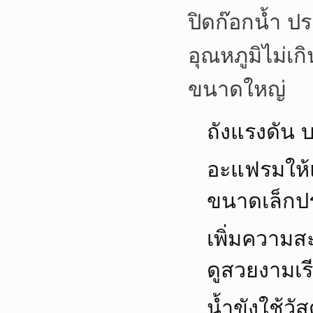
ปิดก๊อกน้ำ ป
อุณหภูมิไม่เก
ขนาดใหญ่
ถังแรงดัน 
อะแฟรมให้
ขนาดเล็กปร
เพิ่มความส
ดูสวยงามเร
น้ำขังใช้ว