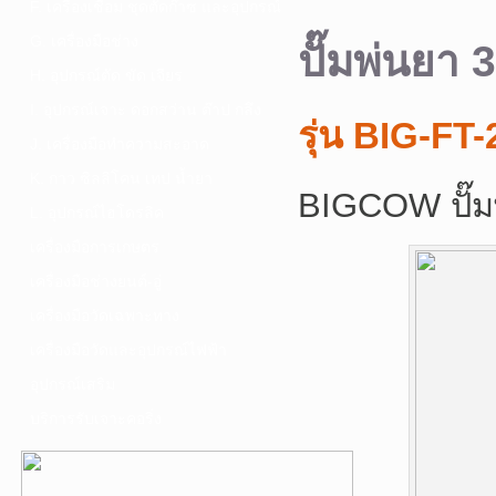
F. เครื่องเชื่อม ชุดตัดก๊าซ และอุปกรณ์
G. เครื่องมือช่าง
ปั๊มพ่นยา 
H. อุปกรณ์ตัด ขัด เจียร
I. อุปกรณ์เจาะ ดอกสว่าน ต๊าป กลึง
รุ่น BIG-FT
J. เครื่องมือทำความสะอาด
K. กาว ซิลลิโคน เทป น้ำยา
BIGCOW ปั๊มพ
L. อุปกรณ์ไฮโดรลิค
เครื่องมือการเกษตร
เครื่องมือช่างยนต์-อู่
เครื่องมือวัดเฉพาะทาง
เครื่องมือวัดและอุปกรณ์ไฟฟ้า
อุปกรณ์เสริม
บริการรับเจาะคอริ่ง