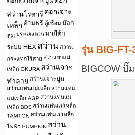
ดอก
ดอกสว่านเจาะปูน
ดอกเจาะ
สว่านโรตารี่
ด้ามฟรี
บ๊อก
ตู้เชื่อม
เหล็ก
มากีต้า
ประแจแหวน
ลม
สว่าน
ระบบ HEX
สว่าน
รุ่น
BIG-FT-
สว่านขาแม่
กระแทกไร้สาย
สว่านเจาะ
BIGCOW ปั๊มพ
เหล็ก OKURA
สว่านเจาะปูน
ทำลาย
สว่านแท่นแม่เหล็ก
สว่านแท่น
สว่านแท่นแม่
แม่เหล็ก AGP
สว่านแท่นแม่เหล็ก
เหล็ก BDS
สว่านแท่นแม่เหล็ก
TAMTON
สว่าน
ไฟฟ้า PUMPKIN