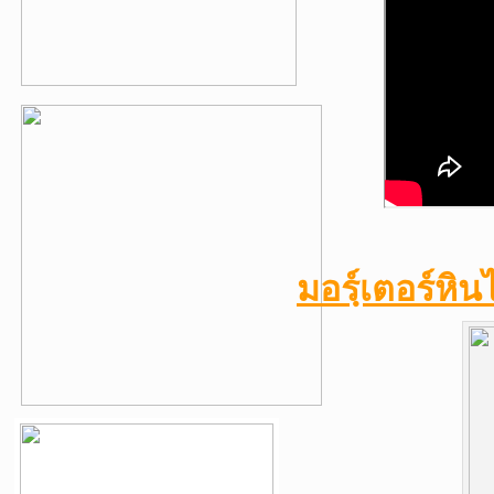
มอรฺ์เตอร์ห