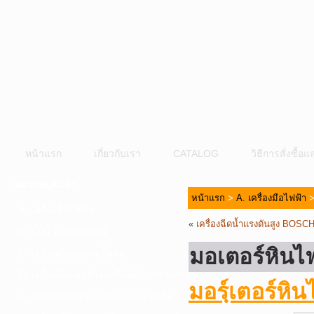
หน้าแรก
เกี่ยวกับเรา
CATALOG
วิธีการสั่งซื้
หมวดหมู่สินค้า
หน้าแรก
>
A. เครื่องมือไฟฟ้า
A. เครื่องมือไฟฟ้า
«
เครื่องฉีดน้ำแรงดันสูง BOS
B. ปั๊มน้ำและอุปกรณ์
มอเตอร์หิน
C. เครื่องมือลมและปั๊มลม
D. เครื่องมือก่อสร้าง-เครื่องมืออุตสาหกรรม
มอรฺ์เตอร์ห
E. อุปกรณ์ขนย้าย รอก แม่แรง ลูกล้อ