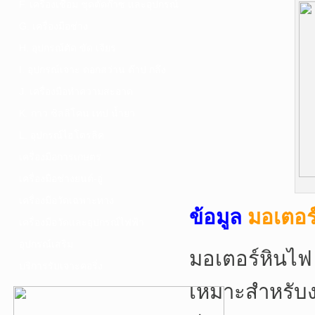
F. เครื่องเชื่อม ชุดตัดก๊าซ และอุปกรณ์
G. เครื่องมือช่าง
H. อุปกรณ์ตัด ขัด เจียร
I. อุปกรณ์เจาะ ดอกสว่าน ต๊าป กลึง
J. เครื่องมือทำความสะอาด
K. กาว ซิลลิโคน เทป น้ำยา
L. อุปกรณ์ไฮโดรลิค
เครื่องมือการเกษตร
เครื่องมือช่างยนต์-อู่
เครื่องมือวัดเฉพาะทาง
ข้อมูล
มอเตอร์
เครื่องมือวัดและอุปกรณ์ไฟฟ้า
อุปกรณ์เสริม
มอเตอร์หินไฟ 
บริการรับเจาะคอริ่ง
เหมาะสำหรับง