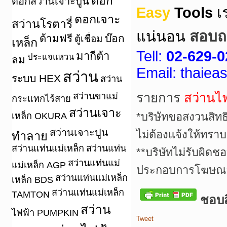
ดอก
ดอกสว่านเจาะปูน
Easy
Tools
เ
ดอกเจาะ
สว่านโรตารี่
แน่นอน
สอบถา
ด้ามฟรี
บ๊อก
ตู้เชื่อม
เหล็ก
Tell:
02-629-0
มากีต้า
ประแจแหวน
ลม
Email: thaie
สว่าน
ระบบ HEX
สว่าน
รายการ
สว่านไ
สว่านขาแม่
กระแทกไร้สาย
สว่านเจาะ
*บริษัทขอสงวนสิทธ
เหล็ก OKURA
สว่านเจาะปูน
ไม่ต้องแจ้งให้ทราบ
ทำลาย
สว่านแท่นแม่เหล็ก
สว่านแท่น
**บริษัทไม่รับผิดช
สว่านแท่นแม่
แม่เหล็ก AGP
ประกอบการโฆษณาเ
สว่านแท่นแม่เหล็ก
เหล็ก BDS
สว่านแท่นแม่เหล็ก
TAMTON
ชอบสิ
สว่าน
ไฟฟ้า PUMPKIN
Tweet