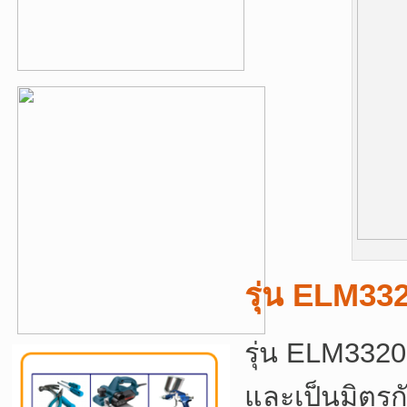
รุ่น ELM33
รุ่น ELM3320
และเป็นมิตรก