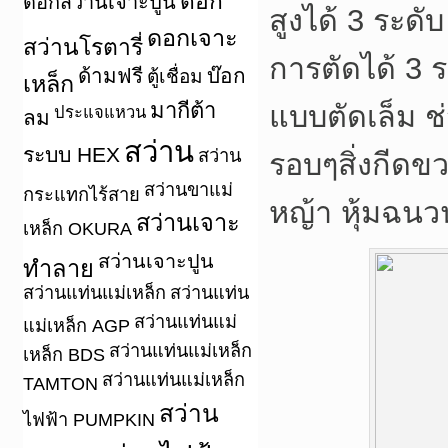
ดอก
ดอกสว่านเจาะปูน
สูงได้ 3 ระดั
ดอกเจาะ
สว่านโรตารี่
การตัดได้ 3 
ด้ามฟรี
บ๊อก
ตู้เชื่อม
เหล็ก
มากีต้า
แบบตัดเล็ม ช
ประแจแหวน
ลม
สว่าน
ระบบ HEX
สว่าน
รอบๆสิ่งกีดข
สว่านขาแม่
กระแทกไร้สาย
หญ้า หุ้มฉนว
สว่านเจาะ
เหล็ก OKURA
สว่านเจาะปูน
ทำลาย
สว่านแท่นแม่เหล็ก
สว่านแท่น
สว่านแท่นแม่
แม่เหล็ก AGP
สว่านแท่นแม่เหล็ก
เหล็ก BDS
สว่านแท่นแม่เหล็ก
TAMTON
สว่าน
ไฟฟ้า PUMPKIN