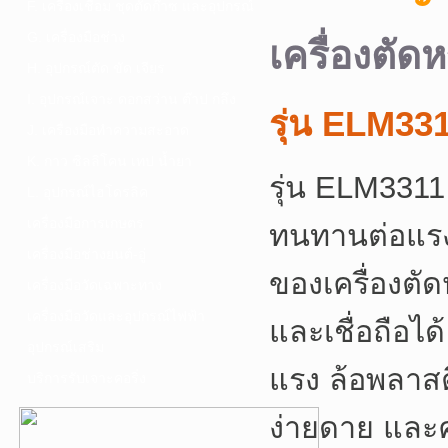
F. เครื่องเชื่อม ชุดตัดก๊าซ และอุปกรณ์
G. เครื่องมือช่าง
เครื่องตัด
H. อุปกรณ์ตัด ขัด เจียร
I. อุปกรณ์เจาะ ดอกสว่าน ต๊าป กลึง
รุ่น ELM33
J. เครื่องมือทำความสะอาด
K. กาว ซิลลิโคน เทป น้ำยา
รุ่น ELM3311
L. อุปกรณ์ไฮโดรลิค
เครื่องมือการเกษตร
ทนทานต่อแรง
เครื่องมือช่างยนต์-อู่
ของเครื่องตัด
เครื่องมือวัดเฉพาะทาง
เครื่องมือวัดและอุปกรณ์ไฟฟ้า
และเชื่อถือได
อุปกรณ์เสริม
แรง ล้อพลาสต
บริการรับเจาะคอริ่ง
ง่ายดาย และค