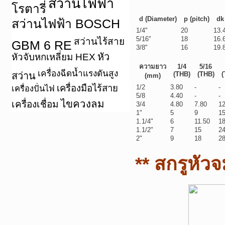
สว่านไฟฟ้า
โรตารี่
d (Diameter)
p (pitch)
dk
สว่านไฟฟ้า BOSCH
1/4"
20
13.
5/16"
18
16.
สว่านไร้สาย
GBM 6 RE
3/8"
16
19.
หัว
หัวจับหกเหลี่ยม HEX
ความยาว
1/4
5/16
เครื่องฉีดน้ำแรงดันสูง
สว่าน
(THB)
(THB)
(
(mm)
เครื่องมือไร้สาย
1/2
3.80
-
-
เครื่องปั่นไฟ
5/8
4.40
-
-
ไขควงลม
เครื่องเชื่อม
3/4
4.80
7.80
1
1"
5
9
1
1.1/4"
6
11.50
1
1.1/2"
7
15
2
2"
9
18
2
** สกรูหัว