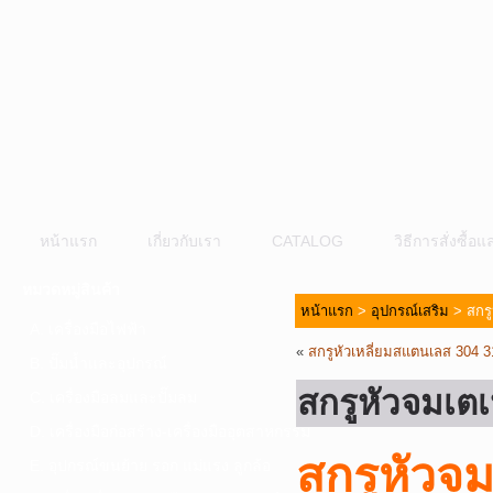
หน้าแรก
เกี่ยวกับเรา
CATALOG
วิธีการสั่งซื้
หมวดหมู่สินค้า
หน้าแรก
>
อุปกรณ์เสริม
> สกรู
A. เครื่องมือไฟฟ้า
«
สกรูหัวเหลี่ยมสแตนเลส 304 3
B. ปั๊มน้ำและอุปกรณ์
สกรูหัวจมเต
C. เครื่องมือลมและปั๊มลม
D. เครื่องมือก่อสร้าง-เครื่องมืออุตสาหกรรม
สกรูหัวจ
E. อุปกรณ์ขนย้าย รอก แม่แรง ลูกล้อ