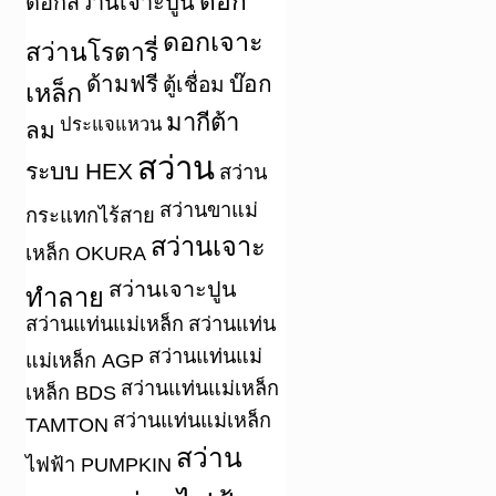
ดอก
ดอกสว่านเจาะปูน
ดอกเจาะ
สว่านโรตารี่
ด้ามฟรี
บ๊อก
ตู้เชื่อม
เหล็ก
มากีต้า
ประแจแหวน
ลม
สว่าน
ระบบ HEX
สว่าน
สว่านขาแม่
กระแทกไร้สาย
สว่านเจาะ
เหล็ก OKURA
สว่านเจาะปูน
ทำลาย
สว่านแท่นแม่เหล็ก
สว่านแท่น
สว่านแท่นแม่
แม่เหล็ก AGP
สว่านแท่นแม่เหล็ก
เหล็ก BDS
สว่านแท่นแม่เหล็ก
TAMTON
สว่าน
ไฟฟ้า PUMPKIN