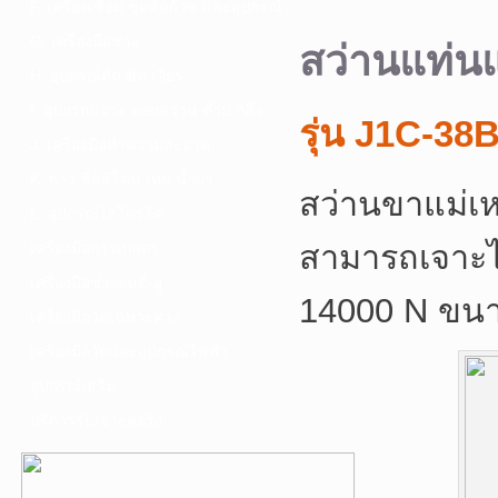
F. เครื่องเชื่อม ชุดตัดก๊าซ และอุปกรณ์
G. เครื่องมือช่าง
สว่านแท่นแ
H. อุปกรณ์ตัด ขัด เจียร
I. อุปกรณ์เจาะ ดอกสว่าน ต๊าป กลึง
รุ่น J1C-38
J. เครื่องมือทำความสะอาด
K. กาว ซิลลิโคน เทป น้ำยา
สว่านขาแม่เห
L. อุปกรณ์ไฮโดรลิค
สามารถเจาะได
เครื่องมือการเกษตร
เครื่องมือช่างยนต์-อู่
14000 N ขนาด
เครื่องมือวัดเฉพาะทาง
เครื่องมือวัดและอุปกรณ์ไฟฟ้า
อุปกรณ์เสริม
บริการรับเจาะคอริ่ง