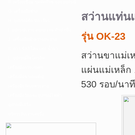
F. เครื่องเชื่อม ชุดตัดก๊าซ และอุปกรณ์
G. เครื่องมือช่าง
สว่านแท่นแ
H. อุปกรณ์ตัด ขัด เจียร
I. อุปกรณ์เจาะ ดอกสว่าน ต๊าป กลึง
รุ่น OK-23
J. เครื่องมือทำความสะอาด
K. กาว ซิลลิโคน เทป น้ำยา
สว่านขาแม่เห
L. อุปกรณ์ไฮโดรลิค
แผ่นแม่เหล็
เครื่องมือการเกษตร
เครื่องมือช่างยนต์-อู่
530 รอบ/นาที
เครื่องมือวัดเฉพาะทาง
เครื่องมือวัดและอุปกรณ์ไฟฟ้า
อุปกรณ์เสริม
บริการรับเจาะคอริ่ง