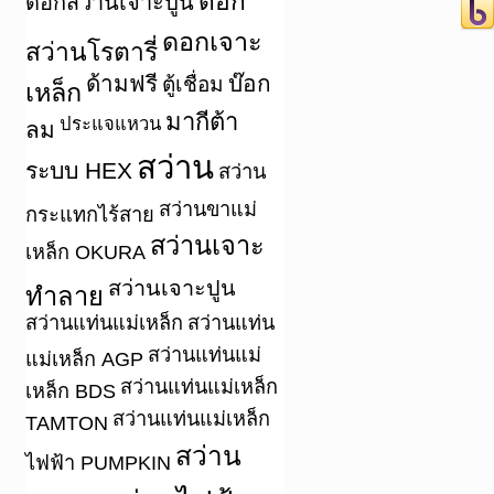
ดอก
ดอกสว่านเจาะปูน
ดอกเจาะ
สว่านโรตารี่
ด้ามฟรี
บ๊อก
ตู้เชื่อม
เหล็ก
มากีต้า
ประแจแหวน
ลม
สว่าน
ระบบ HEX
สว่าน
สว่านขาแม่
กระแทกไร้สาย
สว่านเจาะ
เหล็ก OKURA
สว่านเจาะปูน
ทำลาย
สว่านแท่นแม่เหล็ก
สว่านแท่น
สว่านแท่นแม่
แม่เหล็ก AGP
สว่านแท่นแม่เหล็ก
เหล็ก BDS
สว่านแท่นแม่เหล็ก
TAMTON
สว่าน
ไฟฟ้า PUMPKIN