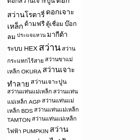
ดอก
ดอกสว่านเจาะปูน
ดอกเจาะ
สว่านโรตารี่
ด้ามฟรี
บ๊อก
ตู้เชื่อม
เหล็ก
มากีต้า
ประแจแหวน
ลม
สว่าน
ระบบ HEX
สว่าน
สว่านขาแม่
กระแทกไร้สาย
สว่านเจาะ
เหล็ก OKURA
สว่านเจาะปูน
ทำลาย
สว่านแท่นแม่เหล็ก
สว่านแท่น
สว่านแท่นแม่
แม่เหล็ก AGP
สว่านแท่นแม่เหล็ก
เหล็ก BDS
สว่านแท่นแม่เหล็ก
TAMTON
สว่าน
ไฟฟ้า PUMPKIN