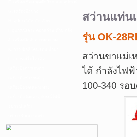
F. เครื่องเชื่อม ชุดตัดก๊าซ และอุปกรณ์
G. เครื่องมือช่าง
สว่านแท่นแ
H. อุปกรณ์ตัด ขัด เจียร
I. อุปกรณ์เจาะ ดอกสว่าน ต๊าป กลึง
รุ่น OK-28R
J. เครื่องมือทำความสะอาด
K. กาว ซิลลิโคน เทป น้ำยา
สว่านขาแม่เ
L. อุปกรณ์ไฮโดรลิค
ได้ กำลังไฟฟ
เครื่องมือการเกษตร
เครื่องมือช่างยนต์-อู่
100-340 รอบ/
เครื่องมือวัดเฉพาะทาง
เครื่องมือวัดและอุปกรณ์ไฟฟ้า
อุปกรณ์เสริม
บริการรับเจาะคอริ่ง