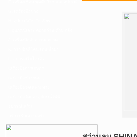
F. เครื่องเชื่อม ชุดตัดก๊าซ และอุปกรณ์
G. เครื่องมือช่าง
H. อุปกรณ์ตัด ขัด เจียร
I. อุปกรณ์เจาะ ดอกสว่าน ต๊าป กลึง
J. เครื่องมือทำความสะอาด
K. กาว ซิลลิโคน เทป น้ำยา
L. อุปกรณ์ไฮโดรลิค
เครื่องมือการเกษตร
เครื่องมือช่างยนต์-อู่
เครื่องมือวัดเฉพาะทาง
เครื่องมือวัดและอุปกรณ์ไฟฟ้า
อุปกรณ์เสริม
บริการรับเจาะคอริ่ง
สว่านลม SHIN