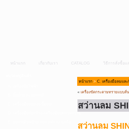
หน้าแรก
เกี่ยวกับเรา
CATALOG
วิธีการสั่งซื้
หมวดหมู่สินค้า
หน้าแรก
>
C. เครื่องมือลมและ
A. เครื่องมือไฟฟ้า
«
เครื่องขัดกระดาษทรายแบบส
B. ปั๊มน้ำและอุปกรณ์
สว่านลม SH
C. เครื่องมือลมและปั๊มลม
D. เครื่องมือก่อสร้าง-เครื่องมืออุตสาหกรรม
E. อุปกรณ์ขนย้าย รอก แม่แรง ลูกล้อ
สว่านลม SH