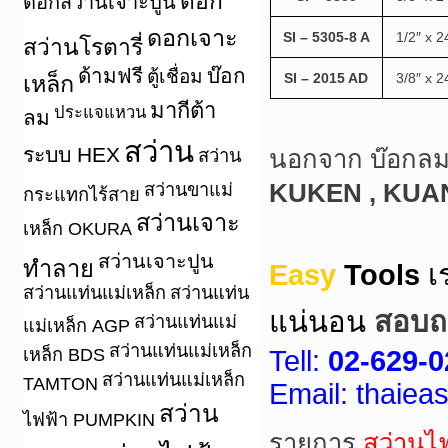
ดอก
ดอกสว่านเจาะปูน
ดอกเจาะ
SI – 5305-8 A
1/2″ x 2
สว่านโรตารี่
ด้ามฟรี
บ๊อก
ตู้เชื่อม
SI – 2015 AD
3/8″ x 2
เหล็ก
มากีต้า
ประแจแหวน
ลม
สว่าน
ระบบ HEX
สว่าน
นอกจาก บ๊อกลม 
KUKEN , KUAN
สว่านขาแม่
กระแทกไร้สาย
สว่านเจาะ
เหล็ก OKURA
สว่านเจาะปูน
ทำลาย
Easy
Tools
เ
สว่านแท่นแม่เหล็ก
สว่านแท่น
แน่นอน
สอบถา
สว่านแท่นแม่
แม่เหล็ก AGP
สว่านแท่นแม่เหล็ก
เหล็ก BDS
Tell:
02-629-0
สว่านแท่นแม่เหล็ก
TAMTON
Email: thaie
สว่าน
ไฟฟ้า PUMPKIN
รายการ
สว่านไ