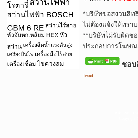
สว่านไฟฟ้า
โรตารี่
*บริษัทขอสงวนสิทธ
สว่านไฟฟ้า BOSCH
ไม่ต้องแจ้งให้ทราบ
สว่านไร้สาย
GBM 6 RE
หัว
**บริษัทไม่รับผิดช
หัวจับหกเหลี่ยม HEX
เครื่องฉีดน้ำแรงดันสูง
ประกอบการโฆษณาเ
สว่าน
เครื่องมือไร้สาย
เครื่องปั่นไฟ
ไขควงลม
ชอบสิ
เครื่องเชื่อม
Tweet
หน้าแรก
|
บท
Copyright 