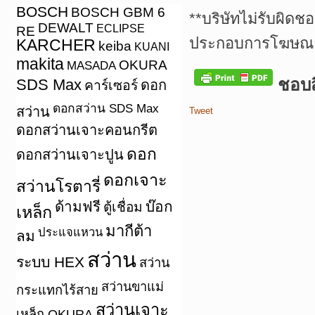
BOSCH
BOSCH GBM 6
**บริษัทไม่รับผิดช
DEWALT
ECLIPSE
RE
ประกอบการโฆษณาเ
KARCHER
keiba
KUANI
makita
OKURA
MASADA
ชอบสิ
SDS Max
คาร์เซอร์
ดอก
ดอกสว่าน SDS Max
สว่าน
Tweet
ดอกสว่านเจาะคอนกรีต
ดอก
ดอกสว่านเจาะปูน
ดอกเจาะ
สว่านโรตารี่
ด้ามฟรี
บ๊อก
ตู้เชื่อม
เหล็ก
มากีต้า
ประแจแหวน
ลม
สว่าน
ระบบ HEX
สว่าน
สว่านขาแม่
กระแทกไร้สาย
สว่านเจาะ
เหล็ก OKURA