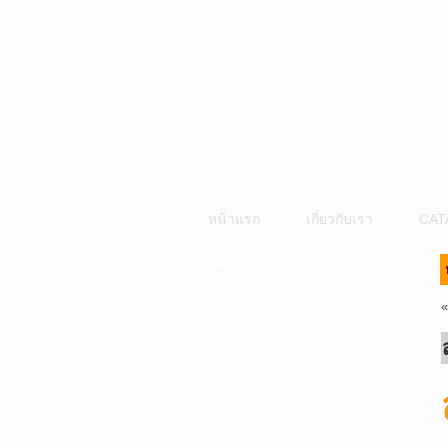
หน้าแรก
เกี่ยวกับเรา
CAT
หมวดหมู่สินค้า
A. เครื่องมือไฟฟ้า
B. ปั๊มน้ำและอุปกรณ์
C. เครื่องมือลมและปั๊มลม
D. เครื่องมือก่อสร้าง-เครื่องมืออุตสาหกรร
E. อุปกรณ์ขนย้าย รอก แม่แรง ลูกล้อ