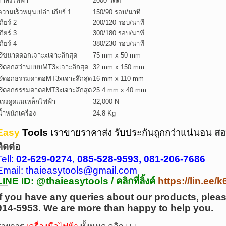
กำลังไฟฟ้า
2000 วัตต์
ความเร็วหมุนเปล่า เกียร์ 1
150/90 รอบ/นาที
กียร์ 2
200/120 รอบ/นาที
กียร์ 3
300/180 รอบ/นาที
กียร์ 4
380/230 รอบ/นาที
Øขนาดดอกเจาะxเจาะลึกสุด
75 mm x 50 mm
Øดอกสว่านแบบMT3xเจาะลึกสุด
32 mm x 150 mm
Øดอกธรรมดาต่อMT3xเจาะลึกสุด
16 mm x 110 mm
Øดอกธรรมดาต่อMT3xเจาะลึกสุด
25.4 mm x 40 mm
แรงดูดแม่เหล็กไฟฟ้า
32,000 N
น้ำหนักเครื่อง
24.8 Kg
Easy
Tools
เราขายราคา
ส่ง รับประกันถูกกว่าแน่นอน
สอ
ติดต่อ
Tell:
02-629-0274
,
085-528-9593, 081-206-7686
Email: thaieasytools@gmail.com
LINE ID: @thaieasytools / คลิกที่ลิ้งค์
https://lin.ee
If you have any queries about our products, pleas
914-5953.
We are more than happy to help you.