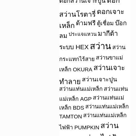
ดอก
ดอกสว่านเจาะปูน
ดอกเจาะ
สว่านโรตารี่
ด้ามฟรี
บ๊อก
ตู้เชื่อม
เหล็ก
มากีต้า
ประแจแหวน
ลม
สว่าน
ระบบ HEX
สว่าน
สว่านขาแม่
กระแทกไร้สาย
สว่านเจาะ
เหล็ก OKURA
สว่านเจาะปูน
ทำลาย
สว่านแท่นแม่เหล็ก
สว่านแท่น
สว่านแท่นแม่
แม่เหล็ก AGP
สว่านแท่นแม่เหล็ก
เหล็ก BDS
สว่านแท่นแม่เหล็ก
TAMTON
สว่าน
ไฟฟ้า PUMPKIN