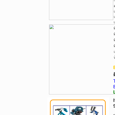
เ
เ
เ