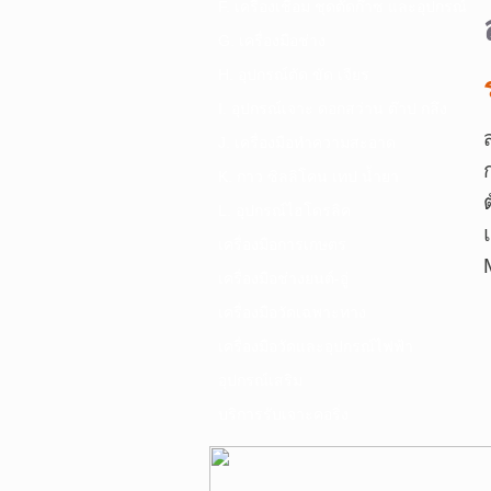
F. เครื่องเชื่อม ชุดตัดก๊าซ และอุปกรณ์
G. เครื่องมือช่าง
H. อุปกรณ์ตัด ขัด เจียร
I. อุปกรณ์เจาะ ดอกสว่าน ต๊าป กลึง
J. เครื่องมือทำความสะอาด
K. กาว ซิลลิโคน เทป น้ำยา
L. อุปกรณ์ไฮโดรลิค
เครื่องมือการเกษตร
เครื่องมือช่างยนต์-อู่
เครื่องมือวัดเฉพาะทาง
เครื่องมือวัดและอุปกรณ์ไฟฟ้า
อุปกรณ์เสริม
บริการรับเจาะคอริ่ง