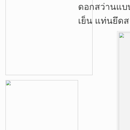
ดอกสว่านแบบท
เย็น แท่นยึด