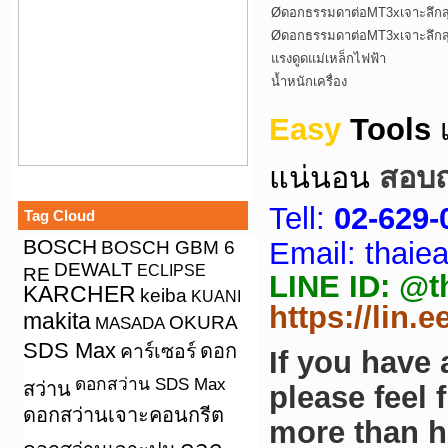
Øดอกธรรมดาต่อMT3xเจาะลึกส
Øดอกธรรมดาต่อMT3xเจาะลึกส
แรงดูดแม่เหล็กไฟฟ้า
น้ำหนักเครื่อง
Easy
Tools
แน่นอน
สอบถา
Tell:
02-629-
Tag Cloud
BOSCH
Email: thai
BOSCH GBM 6
DEWALT
ECLIPSE
RE
LINE ID: @tha
KARCHER
keiba
KUANI
https://lin.
makita
OKURA
MASADA
SDS Max
คาร์เซอร์
ดอก
If you have
ดอกสว่าน SDS Max
สว่าน
please feel 
ดอกสว่านเจาะคอนกรีต
more than h