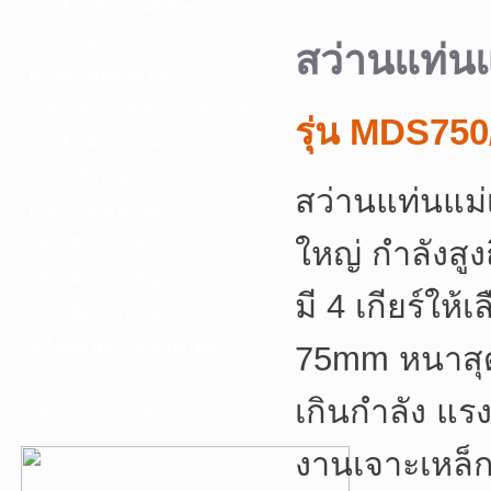
F. เครื่องเชื่อม ชุดตัดก๊าซ และอุปกรณ์
G. เครื่องมือช่าง
สว่านแท่น
H. อุปกรณ์ตัด ขัด เจียร
I. อุปกรณ์เจาะ ดอกสว่าน ต๊าป กลึง
รุ่น MDS750
J. เครื่องมือทำความสะอาด
K. กาว ซิลลิโคน เทป น้ำยา
สว่านแท่นแม่
L. อุปกรณ์ไฮโดรลิค
ใหญ่ กำลังสู
เครื่องมือการเกษตร
เครื่องมือช่างยนต์-อู่
มี 4 เกียร์ใ
เครื่องมือวัดเฉพาะทาง
เครื่องมือวัดและอุปกรณ์ไฟฟ้า
75mm หนาสุด 
อุปกรณ์เสริม
เกินกำลัง แร
บริการรับเจาะคอริ่ง
งานเจาะเหล็ก