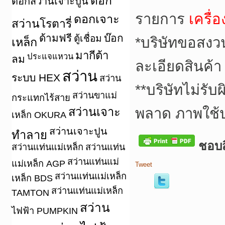
ดอก
ดอกสว่านเจาะปูน
รายการ
เครื่
ดอกเจาะ
สว่านโรตารี่
ด้ามฟรี
บ๊อก
ตู้เชื่อม
*บริษัทขอสงว
เหล็ก
มากีต้า
ประแจแหวน
ลม
ละเอียดสินค้า
สว่าน
ระบบ HEX
สว่าน
**บริษัทไม่รั
สว่านขาแม่
กระแทกไร้สาย
สว่านเจาะ
พลาด ภาพใช้
เหล็ก OKURA
สว่านเจาะปูน
ทำลาย
ชอบสิ
สว่านแท่นแม่เหล็ก
สว่านแท่น
สว่านแท่นแม่
แม่เหล็ก AGP
Tweet
สว่านแท่นแม่เหล็ก
เหล็ก BDS
สว่านแท่นแม่เหล็ก
TAMTON
สว่าน
ไฟฟ้า PUMPKIN