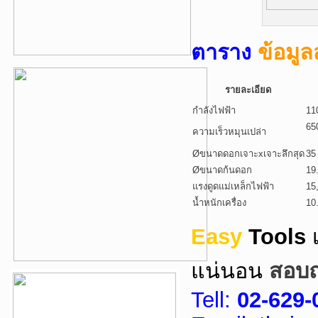
ตาราง
ข้อมู
รายละเอียด
กำลังไฟฟ้า
110
65
ความเร็วหมุนเปล่า
Øขนาดดอกเจาะxเจาะลึกสุด
35
Øขนาดก้นดอก
19
แรงดูดแม่เหล็กไฟฟ้า
15
น้ำหนักเครื่อง
10
Easy
Tools
แน่นอน
สอบถา
Tell:
02-629-