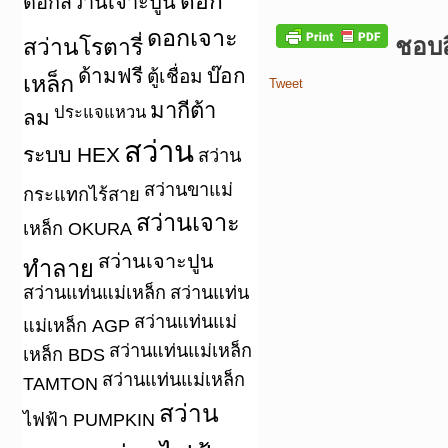
ดอก
ดอกสว่านเจาะปูน
ดอกเจาะ
ชอบสิ
สว่านโรตารี่
ด้ามฟรี
บ๊อก
ตู้เชื่อม
เหล็ก
Tweet
มากีต้า
ประแจแหวน
ลม
สว่าน
ระบบ HEX
สว่าน
สว่านขาแม่
กระแทกไร้สาย
สว่านเจาะ
เหล็ก OKURA
สว่านเจาะปูน
ทำลาย
สว่านแท่นแม่เหล็ก
สว่านแท่น
สว่านแท่นแม่
แม่เหล็ก AGP
สว่านแท่นแม่เหล็ก
เหล็ก BDS
สว่านแท่นแม่เหล็ก
TAMTON
สว่าน
ไฟฟ้า PUMPKIN