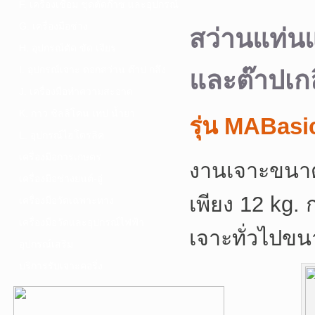
F. เครื่องเชื่อม ชุดตัดก๊าซ และอุปกรณ์
G. เครื่องมือช่าง
สว่านแท่นแ
H. อุปกรณ์ตัด ขัด เจียร
I. อุปกรณ์เจาะ ดอกสว่าน ต๊าป กลึง
และต๊าปเก
J. เครื่องมือทำความสะอาด
K. กาว ซิลลิโคน เทป น้ำยา
รุ่น MABasi
L. อุปกรณ์ไฮโดรลิค
เครื่องมือการเกษตร
งานเจาะขนาดเ
เครื่องมือช่างยนต์-อู่
เพียง 12 kg.
เครื่องมือวัดเฉพาะทาง
เครื่องมือวัดและอุปกรณ์ไฟฟ้า
เจาะทั่วไปข
อุปกรณ์เสริม
บริการรับเจาะคอริ่ง