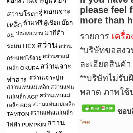
ดอก
ดอกสว่านเจาะปูน
please feel 
ดอกเจาะ
สว่านโรตารี่
more than h
ด้ามฟรี
บ๊อก
ตู้เชื่อม
เหล็ก
มากีต้า
ประแจแหวน
ลม
รายการ
เครื่
สว่าน
ระบบ HEX
สว่าน
*บริษัทขอสงว
สว่านขาแม่
กระแทกไร้สาย
ละเอียดสินค้า
สว่านเจาะ
เหล็ก OKURA
**บริษัทไม่รั
สว่านเจาะปูน
ทำลาย
สว่านแท่นแม่เหล็ก
สว่านแท่น
พลาด ภาพใช้
สว่านแท่นแม่
แม่เหล็ก AGP
สว่านแท่นแม่เหล็ก
เหล็ก BDS
ชอบสิ
สว่านแท่นแม่เหล็ก
TAMTON
สว่าน
Tweet
ไฟฟ้า PUMPKIN