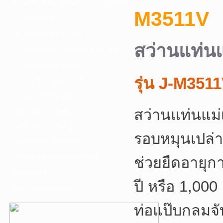
F. เครื่องเชื่อม ชุดตัดก๊าซ และอุปกรณ์
M3511V
G. เครื่องมือช่าง
H. อุปกรณ์ตัด ขัด เจียร
สว่านแท่นแ
I. อุปกรณ์เจาะ ดอกสว่าน ต๊าป กลึง
J. เครื่องมือทำความสะอาด
รุ่น J-M351
K. กาว ซิลลิโคน เทป น้ำยา
L. อุปกรณ์ไฮโดรลิค
สว่านแท่นแม่
เครื่องมือการเกษตร
เครื่องมือช่างยนต์-อู่
รอบหมุนเปล่า
เครื่องมือวัดเฉพาะทาง
เครื่องมือวัดและอุปกรณ์ไฟฟ้า
ช่วยยืดอายุก
อุปกรณ์เสริม
ปี หรือ 1,00
บริการรับเจาะคอริ่ง
ท่อแป๊บกลมจั