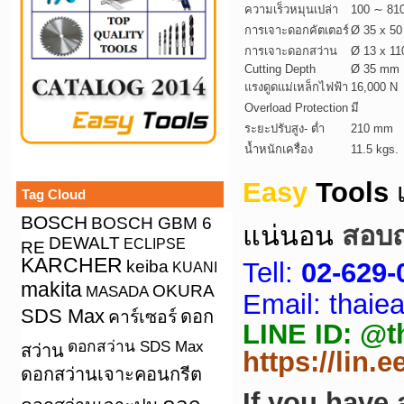
ความเร็วหมุนเปล่า
100 ∼ 81
การเจาะดอกคัตเตอร์
Ø 35 x 5
การเจาะดอกสว่าน
Ø 13 x 1
Cutting Depth
Ø 35 mm
แรงดูดแม่เหล็กไฟฟ้า
16,000 N
Overload Protection
มี
ระยะปรับสูง- ต่ำ
210 mm
น้ำหนักเครื่อง
11.5 kgs.
Easy
Tools
Tag Cloud
BOSCH
BOSCH GBM 6
แน่นอน
สอบถา
DEWALT
ECLIPSE
RE
KARCHER
keiba
Tell:
02-629-
KUANI
makita
OKURA
MASADA
Email: thai
SDS Max
คาร์เซอร์
ดอก
LINE ID: @tha
ดอกสว่าน SDS Max
สว่าน
https://lin.
ดอกสว่านเจาะคอนกรีต
If you have